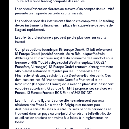
Toute activité de trading comporte des risques.
Le service d'exécution d'ordres au travers d’un compte risque limité
présente un risque de perte du capital investi.
Les options sont des instruments financiers complexes. Le trading
de ces instruments financiers implique le risque élevé de perdre de
l'argent rapidement.
Les clients professionnels peuvent perdre plus que leur capital
investi.
Comptes options fournis par IG Europe GmbH. IG fait référence à
IG Europe GmbH (société constituée en République fédérale
d'Allemagne et inscrite au registre du commerce de Francfort sous
le numéro HRB 115624 ; siège social Westhafenplatz 1, 60327
Francfort, Allemagne). IG Europe GmbH (numéro d'enregistrement
148759) est autorisée et régulée par la Bundesanstalt für
Finanzdienstleistungsaufsicht et la Deutsche Bundesbank. Ces
dernières ont notifié l’Autorité de Contrôle Prudentiel et de
Résolution (Banque de France) de la mise en place d’un passeport
européen autorisant IG Europe GmbH à proposer ses services en
France. IG Europe France : RCS Paris n°842 197 287.
Les informations figurant sur ce site ne s'adressent pas aux
résidents des États-Unis et de la Belgique et ne sont pas
destinées à être diffusées ni à être utilisées par des personnes se
trouvant dans un pays ou une juridiction où une telle distribution
et utilisation seraient contraires à la loi ou à la règlementation
locale.