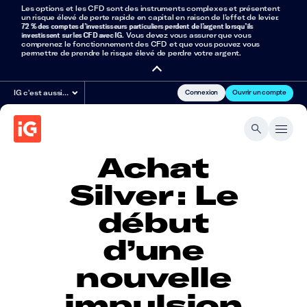
Les options et les CFD sont des instruments complexes et présentent
un risque élevé de perte rapide en capital en raison de l’effet de levier.
72 % des comptes d’investisseurs particuliers perdent de l’argent lorsqu’ils
investissent sur les CFD avec IG
. Vous devez vous assurer que vous
comprenez le fonctionnement des CFD et que vous pouvez vous
permettre de prendre le risque élevé de perdre votre argent.
Connexion
Ouvrir un compte
IG c'est aussi…
Achat
Silver : Le
début
d’une
nouvelle
impulsion