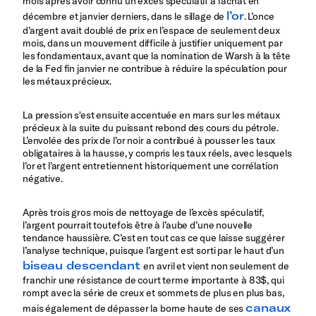
mois après avoir connu un excès spéculatif à l’achat en
l’or
décembre et janvier derniers, dans le sillage de
. L’once
d’argent avait doublé de prix en l’espace de seulement deux
mois, dans un mouvement difficile à justifier uniquement par
les fondamentaux, avant que la nomination de Warsh à la tête
de la Fed fin janvier ne contribue à réduire la spéculation pour
les métaux précieux.
La pression s'est ensuite accentuée en mars sur les métaux
précieux à la suite du puissant rebond des cours du pétrole.
L’envolée des prix de l’or noir a contribué à pousser les taux
obligataires à la hausse, y compris les taux réels, avec lesquels
l’or et l’argent entretiennent historiquement une corrélation
négative.
Après trois gros mois de nettoyage de l’excès spéculatif,
l’argent pourrait toutefois être à l’aube d’une nouvelle
tendance haussière. C’est en tout cas ce que laisse suggérer
l’analyse technique, puisque l’argent est sorti par le haut d’un
biseau descendant
en avril et vient non seulement de
franchir une résistance de court terme importante à 83$, qui
rompt avec la série de creux et sommets de plus en plus bas,
canaux
mais également de dépasser la borne haute de ses