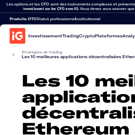
Les options et les CFD sont des instruments complexes et présentent 
investissent sur les CFD avec IG
. Vous devez vous assurer que
Produits OTC
Statut professionnel
Institutionnel
Investissement
Trading
Crypto
Plateformes
Analy
Stratégies de trading
Les 10 meilleures applications décentralisées Ethe
Les 10 mei
applicatio
décentral
Ethereum