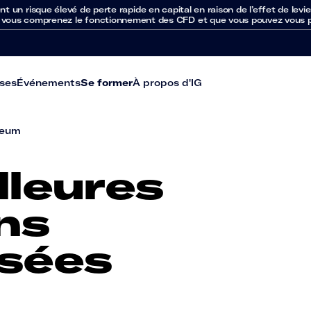
un risque élevé de perte rapide en capital en raison de l’effet de levie
 vous comprenez le fonctionnement des CFD et que vous pouvez vous per
ses
Événements
Se former
À propos d'IG
reum
lleures
ns
isées