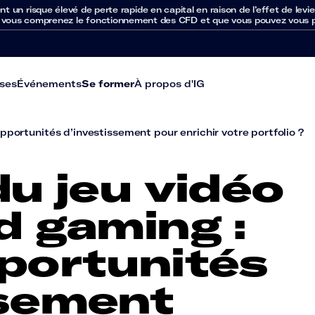
un risque élevé de perte rapide en capital en raison de l’effet de levie
 vous comprenez le fonctionnement des CFD et que vous pouvez vous per
ses
Événements
Se former
À propos d'IG
opportunités d’investissement pour enrichir votre portfolio ?
du jeu vidéo
d gaming :
pportunités
ssement