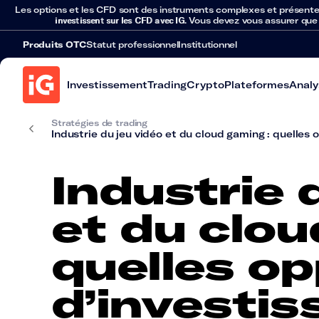
Les options et les CFD sont des instruments complexes et présentent 
investissent sur les CFD avec IG
. Vous devez vous assurer que
Produits OTC
Statut professionnel
Institutionnel
Investissement
Trading
Crypto
Plateformes
Analy
Stratégies de trading
Industrie du jeu vidéo et du cloud gaming : quelles 
Industrie 
et du clou
quelles o
d’investi