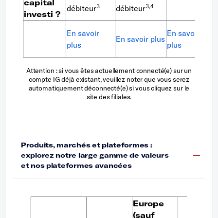
capital
3
3,4
débiteur
débiteur
investi ?
En
En savoir
En savoir
En savoir plus
sa
plus
plus
pl
Attention : si vous êtes actuellement connecté(e) sur un
compte IG déjà existant, veuillez noter que vous serez
automatiquement déconnecté(e) si vous cliquez sur le
site des filiales.
Europe
(sauf