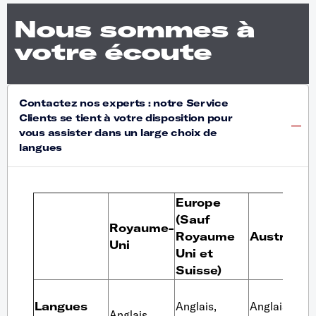
Nous sommes à
votre écoute
Europe
(Sauf
Royaume-
Royaume
Australie
S
Uni
Uni et
Suisse)
A
Langues
Anglais,
Anglais,
f
Anglais