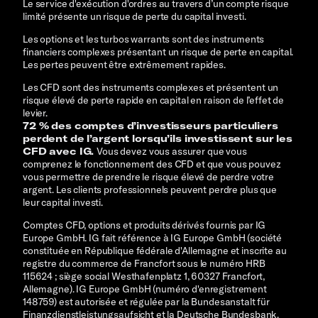
Le service d'exécution d'ordres au travers d’un compte risque
limité présente un risque de perte du capital investi.
Les options et les turbos warrants sont des instruments
financiers complexes présentant un risque de perte en capital.
Les pertes peuvent être extrêmement rapides.
Les CFD sont des instruments complexes et présentent un
risque élevé de perte rapide en capital en raison de l’effet de
levier.
72 % des comptes d’investisseurs particuliers
perdent de l’argent lorsqu’ils investissent sur les
CFD avec IG.
Vous devez vous assurer que vous
comprenez le fonctionnement des CFD et que vous pouvez
vous permettre de prendre le risque élevé de perdre votre
argent.
Les clients professionnels peuvent perdre plus que
leur capital investi.
Comptes CFD, options et produits dérivés fournis par IG
Europe GmbH. IG fait référence à IG Europe GmbH (société
constituée en République fédérale d'Allemagne et inscrite au
registre du commerce de Francfort sous le numéro HRB
115624 ; siège social Westhafenplatz 1, 60327 Francfort,
Allemagne). IG Europe GmbH (numéro d'enregistrement
148759) est autorisée et régulée par la Bundesanstalt für
Finanzdienstleistungsaufsicht et la Deutsche Bundesbank.