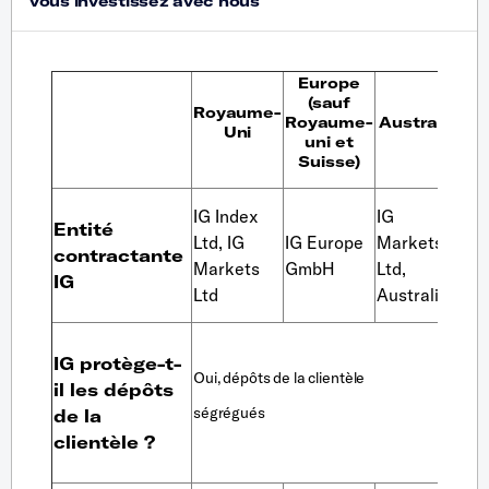
Europe
(sauf
Royaume-
Royaume-
Australie
Su
Uni
uni et
Suisse)
IG Index
IG
Entité
Ltd,
IG
IG Europe
Markets
IG
contractante
Markets
GmbH
Ltd,
S.A
IG
Ltd
Australia
Oui
IG protège-t-
dé
Oui, dépôts de la clientèle
il les dépôts
de
ségrégués
de la
act
clientèle ?
la
cli