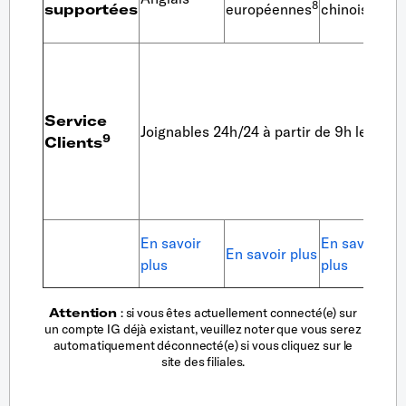
8
supportées
européennes
chinois
i
a
Service
Joignables 24h/24 à partir de 9h le same
9
Clients
En savoir
En savoir
E
En savoir plus
plus
plus
p
Attention
: si vous êtes actuellement connecté(e) sur
un compte IG déjà existant, veuillez noter que vous serez
automatiquement déconnecté(e) si vous cliquez sur le
site des filiales.