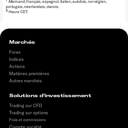
7
Allemand, français, espagnol, italien, suédois, norvégien,
portugais, néerlandais, danois.
8
Heure CET.
Marchés
Forex
Indices
Actions
Matières premières
Autres marchés
Solutions d'investissement
Trading sur CFD
Trading sur options
Frais et commissions
Compte société