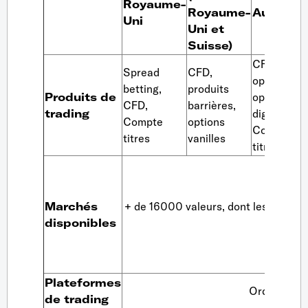
Royaume-
Royaume-
Australie
Uni
Uni et
Suisse)
CFD (dont
Spread
CFD,
options,
betting,
produits
Produits de
options
CFD,
barrières,
trading
digitales),
Compte
options
Compte
titres
vanilles
2
titres
Marchés
+ de 16000 valeurs, dont les indices,
disponibles
et les 
Plateformes
Ordinateur, 
de trading