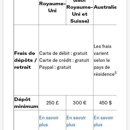
(sauf
Royaume-
Royaume-
Australie
Suis
Uni
Uni et
Suisse)
Les frais
Carte
Frais de
Carte de débit : gratuit
varient
gratu
dépôts /
Carte de crédit : gratuit
selon le
Carte
retrait
Paypal : gratuit
pays de
gratu
5
résidence
Paypa
Dépôt
300
250 £
300 €
450 $
minimum
CHF
En
En savoir
En savoir
En savoir
savoi
plus
plus
plus
plus