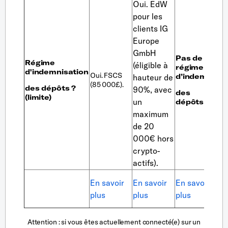
Oui. EdW
pour les
clients
IG
Europe
GmbH
Pas de
Régime
(éligible à
Oui
régime
d'indemnisation
Oui.
FSCS
Esi
d’indemn.
hauteur de
(85 000£).
(10
des dépôts ?
90%, avec
des
CHF
(limite)
un
dépôts
maximum
de 20
000€ hors
crypto-
actifs).
En
En savoir
En savoir
En savoir
sav
plus
plus
plus
plu
Attention
: si vous êtes actuellement connecté(e) sur un