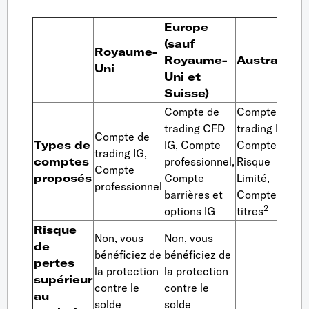
Europe
(sauf
Royaume-
Royaume-
Australie
Su
Uni
Uni et
Suisse)
Compte de
Compte de
trading CFD
trading IG,
Compte de
Types de
IG, Compte
Compte
trading IG,
comptes
professionnel,
Risque
Compte
proposés
Compte
Limité,
professionnel
barrières et
Compte
2
options IG
titres
Risque
Non, vous
Non, vous
de
bénéficiez de
bénéficiez de
pertes
la protection
la protection
supérieur
contre le
contre le
au
solde
solde