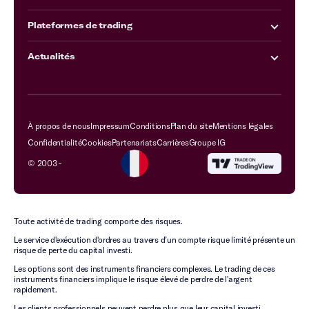
Plateformes de trading
Actualités
À propos de nous
Impressum
Conditions
Plan du site
Mentions légales
Confidentialité
Cookies
Partenariats
Carrières
Groupe IG
© 2003 -
Toute activité de trading comporte des risques.
Le service d'exécution d'ordres au travers d’un compte risque limité présente un
risque de perte du capital investi.
Les options sont des instruments financiers complexes. Le trading de ces
instruments financiers implique le risque élevé de perdre de l'argent
rapidement.
Les clients professionnels peuvent perdre plus que leur capital investi.