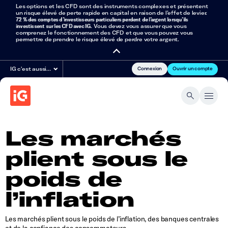
Les options et les CFD sont des instruments complexes et présentent
un risque élevé de perte rapide en capital en raison de l’effet de levier.
72 % des comptes d’investisseurs particuliers perdent de l’argent lorsqu’ils
investissent sur les CFD avec IG
. Vous devez vous assurer que vous
comprenez le fonctionnement des CFD et que vous pouvez vous
permettre de prendre le risque élevé de perdre votre argent.
Connexion
Ouvrir un compte
IG c'est aussi…
Les marchés
plient sous le
poids de
l’inflation
Les marchés plient sous le poids de l’inflation, des banques centrales
et de la confiance des consommateurs