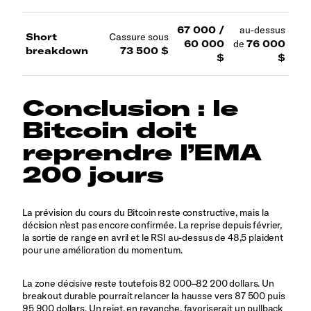
67 000 /
au-dessus
Short
Cassure sous
60 000
de
76 000
breakdown
73 500 $
$
$
Conclusion : le
Bitcoin doit
reprendre l’EMA
200 jours
La prévision du cours du Bitcoin reste constructive, mais la
décision n’est pas encore confirmée. La reprise depuis février,
la sortie de range en avril et le RSI au-dessus de 48,5 plaident
pour une amélioration du momentum.
La zone décisive reste toutefois 82 000–82 200 dollars. Un
breakout durable pourrait relancer la hausse vers 87 500 puis
95 900 dollars. Un rejet, en revanche, favoriserait un pullback