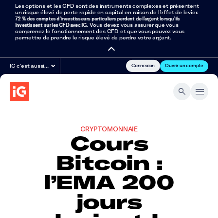
Les options et les CFD sont des instruments complexes et présentent
un risque élevé de perte rapide en capital en raison de l’effet de levier.
72 % des comptes d’investisseurs particuliers perdent de l’argent lorsqu’ils
investissent sur les CFD avec IG
. Vous devez vous assurer que vous
comprenez le fonctionnement des CFD et que vous pouvez vous
permettre de prendre le risque élevé de perdre votre argent.
Connexion
Ouvrir un compte
IG c'est aussi…
CRYPTOMONNAIE
Cours
Bitcoin :
l’EMA 200
jours