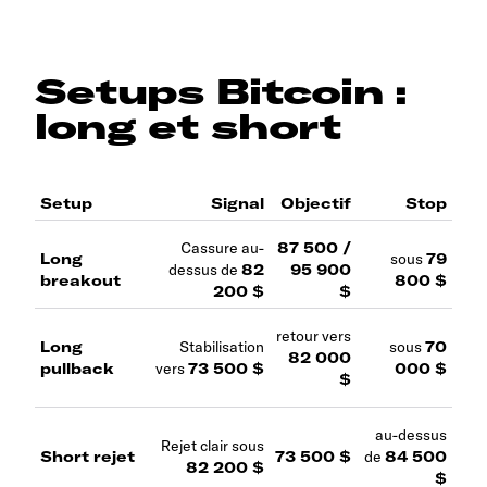
Setups Bitcoin :
long et short
Setup
Signal
Objectif
Stop
Cassure au-
87 500 /
Long
sous
79
dessus de
82
95 900
breakout
800 $
200 $
$
retour vers
Long
Stabilisation
sous
70
82 000
pullback
vers
73 500 $
000 $
$
au-dessus
Rejet clair sous
Short rejet
73 500 $
de
84 500
82 200 $
$