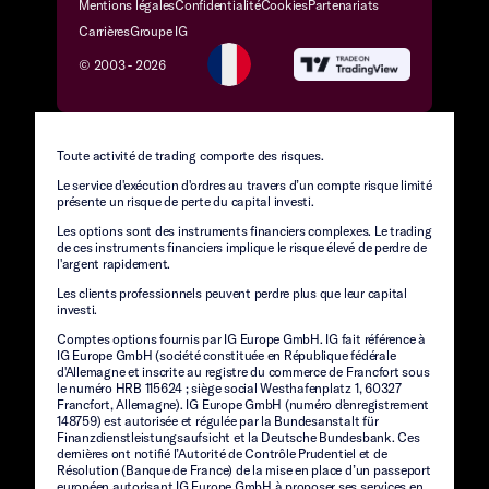
Mentions légales
Confidentialité
Cookies
Partenariats
Carrières
Groupe IG
© 2003 -
2026
Toute activité de trading comporte des risques.
Le service d'exécution d'ordres au travers d’un compte risque limité
présente un risque de perte du capital investi.
Les options sont des instruments financiers complexes. Le trading
de ces instruments financiers implique le risque élevé de perdre de
l'argent rapidement.
Les clients professionnels peuvent perdre plus que leur capital
investi.
Comptes options fournis par IG Europe GmbH. IG fait référence à
IG Europe GmbH (société constituée en République fédérale
d'Allemagne et inscrite au registre du commerce de Francfort sous
le numéro HRB 115624 ; siège social Westhafenplatz 1, 60327
Francfort, Allemagne). IG Europe GmbH (numéro d'enregistrement
148759) est autorisée et régulée par la Bundesanstalt für
Finanzdienstleistungsaufsicht et la Deutsche Bundesbank. Ces
dernières ont notifié l’Autorité de Contrôle Prudentiel et de
Résolution (Banque de France) de la mise en place d’un passeport
européen autorisant IG Europe GmbH à proposer ses services en