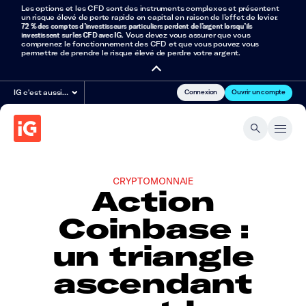
Les options et les CFD sont des instruments complexes et présentent
un risque élevé de perte rapide en capital en raison de l’effet de levier.
72 % des comptes d’investisseurs particuliers perdent de l’argent lorsqu’ils
investissent sur les CFD avec IG
. Vous devez vous assurer que vous
comprenez le fonctionnement des CFD et que vous pouvez vous
permettre de prendre le risque élevé de perdre votre argent.
Connexion
Ouvrir un compte
IG c'est aussi…
CRYPTOMONNAIE
Action
Coinbase :
un triangle
ascendant