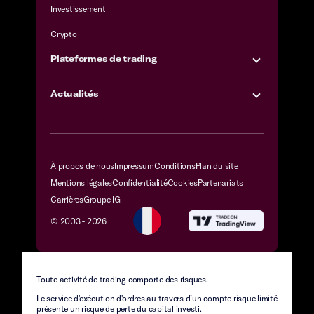
Investissement
Crypto
Plateformes de trading
Actualités
À propos de nous
Impressum
Conditions
Plan du site
Mentions légales
Confidentialité
Cookies
Partenariats
Carrières
Groupe IG
© 2003 -
2026
Toute activité de trading comporte des risques.
Le service d'exécution d'ordres au travers d’un compte risque limité
présente un risque de perte du capital investi.