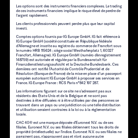
Les options sont des instruments financiers complexes. Le trading
de ces instruments financiers implique le risque élevé de perdre de
l'argent rapidement.
Les clients professionnels peuvent perdre plus que leur capital
investi.
Comptes options fournis par IG Europe GmbH. IG fait référence à
IG Europe GmbH (société constituée en République fédérale
d'Allemagne et inscrite au registre du commerce de Francfort sous
le numéro HRB 115624 ; siège social Westhafenplatz 1, 60327
Francfort, Allemagne). IG Europe GmbH (numéro d'enregistrement
148759) est autorisée et régulée par la Bundesanstalt für
Finanzdienstleistungsaufsicht et la Deutsche Bundesbank. Ces
dernières ont notifié l’Autorité de Contrôle Prudentiel et de
Résolution (Banque de France) de la mise en place d’un passeport
européen autorisant IG Europe GmbH à proposer ses services en
France. IG Europe France : RCS Paris n°842 197 287.
Les informations figurant sur ce site ne s'adressent pas aux
résidents des États-Unis et de la Belgique et ne sont pas
destinées à être diffusées ni à être utilisées par des personnes se
trouvant dans un pays ou une juridiction où une telle distribution
et utilisation seraient contraires à la loi ou à la règlementation
locale.
CAC 40® est une marque déposée d'Euronext N.V. ou de ses
filiales. Euronext N.V. ou ses filiales détiennent tous les droits de
propriété (intellectuelle) sur l'indice. Euronext N.V. ou ses filiales ne
parrainent pas, n'approuvent pas et n'ont aucune autre