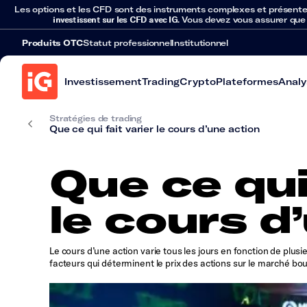
Les options et les CFD sont des instruments complexes et présentent 
investissent sur les CFD avec IG
. Vous devez vous assurer que
Produits OTC
Statut professionnel
Institutionnel
Investissement
Trading
Crypto
Plateformes
Analy
Stratégies de trading
Que ce qui fait varier le cours d’une action
Que ce qui
le cours d
Le cours d’une action varie tous les jours en fonction de plus
facteurs qui déterminent le prix des actions sur le marché bou