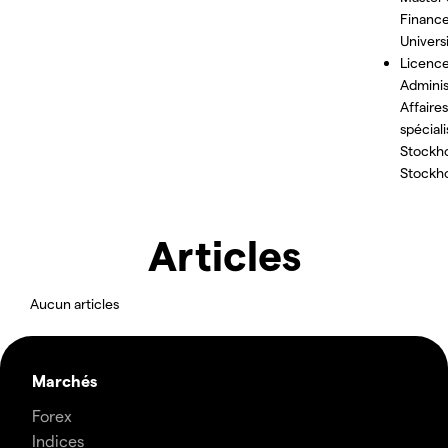
Financ
Univers
Licenc
Adminis
Affaire
spécial
Stockho
Stockh
Articles
Aucun articles
Marchés
Forex
Indices