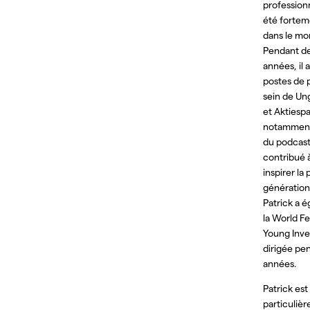
professionn
été fortem
dans le mon
Pendant d
années, il
postes de 
sein de Un
et Aktiespa
notamment
du podcast
contribué 
inspirer la
génération 
Patrick a 
la World Fe
Young Inves
dirigée pe
années.
Patrick est
particuliè