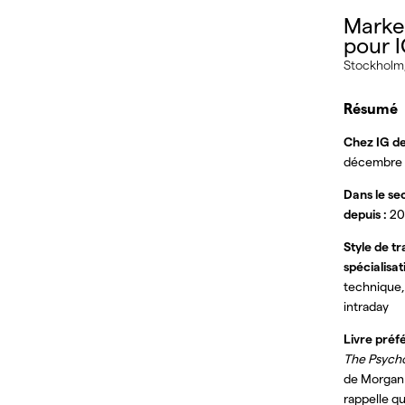
Marke
pour 
Stockholm
Résumé
Chez IG de
décembre
Dans le se
depuis :
20
Style de tr
spécialisat
technique,
intraday
Livre préf
The Psych
de Morgan 
rappelle q