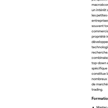
macroéco
un intérêt
les petite
entreprises
souvent to
commerciau
propriété i
développ
technologi
recherche.
combinaiso
top-down 
spécifique
constitue l
nombreux 
de marché 
trading.
Formati
Master 