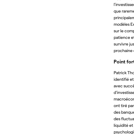
l’investis
que rarem
principale
modèles Ex
sur le com
patience et
survivre jus
prochaine 
Point for
Patrick Th
identifié 
avec succè
d’investis
macroécon
ont tiré pa
des banque
des fluctu
liquidité et
psychologi