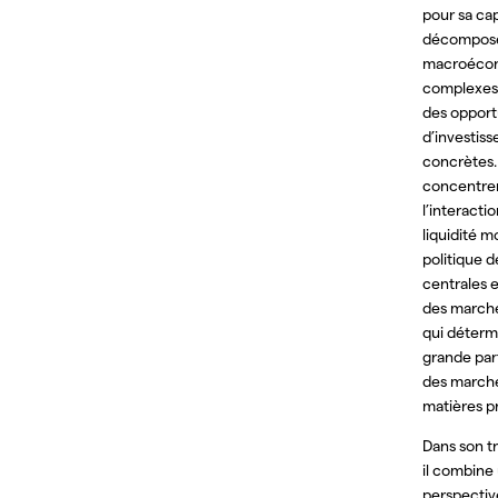
pour sa ca
décomposer
macroéco
complexes e
des opport
d’investis
concrètes.
concentren
l’interactio
liquidité m
politique 
centrales e
des marché
qui déterm
grande part
des marché
matières p
Dans son tr
il combine
perspectiv