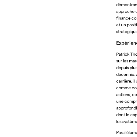
démontrant
approche d
finance c
et un posi
stratégiqu
Expérien
Patrick Th
sur les mar
depuis plu
décennie. 
carrière, il 
comme cou
actions, ce
une compr
approfondi
dont le cap
les système
Parallèleme