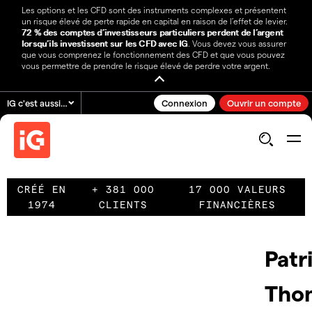
Les options et les CFD sont des instruments complexes et présentent
un risque élevé de perte rapide en capital en raison de l’effet de levier.
72 % des comptes d’investisseurs particuliers perdent de l’argent
lorsqu’ils investissent sur les CFD avec IG
. Vous devez vous assurer
que vous comprenez le fonctionnement des CFD et que vous pouvez
vous permettre de prendre le risque élevé de perdre votre argent.
IG c'est aussi…
Connexion
Ouvrir un compte
CRÉÉ EN
+ 381 000
17 000 VALEURS
1974
CLIENTS
FINANCIÈRES
Patr
Tho