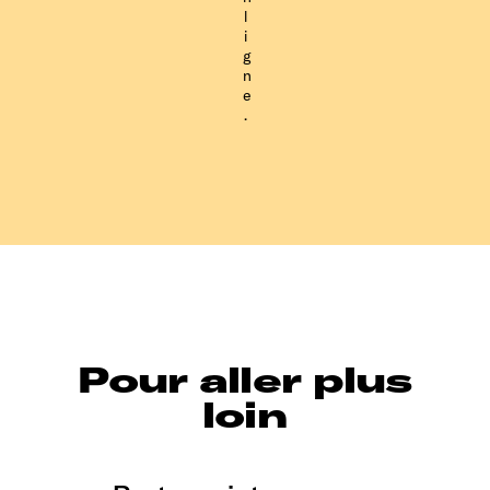
l
i
g
n
e
.
Pour aller plus
loin