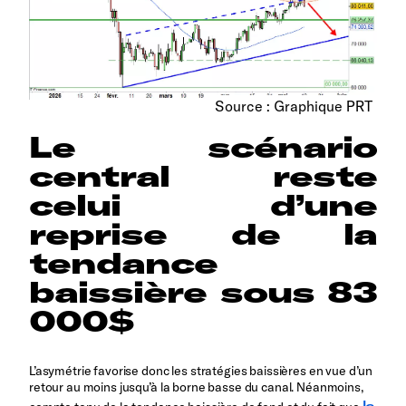
Source : Graphique PRT
Le scénario
central reste
celui d’une
reprise de la
tendance
baissière sous 83
000$
L’asymétrie favorise donc les stratégies baissières en vue d’un
retour au moins jusqu’à la borne basse du canal. Néanmoins,
la