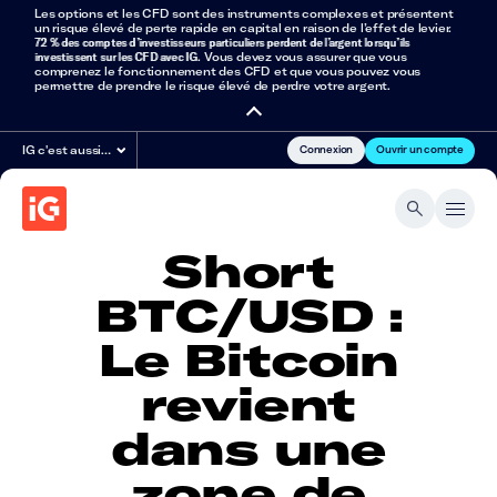
Les options et les CFD sont des instruments complexes et présentent
un risque élevé de perte rapide en capital en raison de l’effet de levier.
72 % des comptes d’investisseurs particuliers perdent de l’argent lorsqu’ils
investissent sur les CFD avec IG
. Vous devez vous assurer que vous
comprenez le fonctionnement des CFD et que vous pouvez vous
permettre de prendre le risque élevé de perdre votre argent.
Connexion
Ouvrir un compte
IG c'est aussi…
Short
BTC/USD :
Le Bitcoin
revient
dans une
zone de