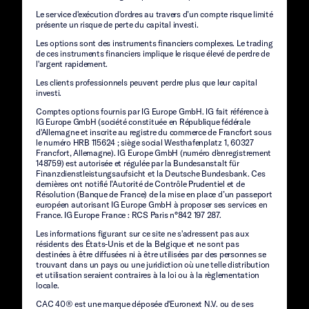
Le service d'exécution d'ordres au travers d’un compte risque limité
présente un risque de perte du capital investi.
Les options sont des instruments financiers complexes. Le trading
de ces instruments financiers implique le risque élevé de perdre de
l'argent rapidement.
Les clients professionnels peuvent perdre plus que leur capital
investi.
Comptes options fournis par IG Europe GmbH. IG fait référence à
IG Europe GmbH (société constituée en République fédérale
d'Allemagne et inscrite au registre du commerce de Francfort sous
le numéro HRB 115624 ; siège social Westhafenplatz 1, 60327
Francfort, Allemagne). IG Europe GmbH (numéro d'enregistrement
148759) est autorisée et régulée par la Bundesanstalt für
Finanzdienstleistungsaufsicht et la Deutsche Bundesbank. Ces
dernières ont notifié l’Autorité de Contrôle Prudentiel et de
Résolution (Banque de France) de la mise en place d’un passeport
européen autorisant IG Europe GmbH à proposer ses services en
France. IG Europe France : RCS Paris n°842 197 287.
Les informations figurant sur ce site ne s'adressent pas aux
résidents des États-Unis et de la Belgique et ne sont pas
destinées à être diffusées ni à être utilisées par des personnes se
trouvant dans un pays ou une juridiction où une telle distribution
et utilisation seraient contraires à la loi ou à la règlementation
locale.
CAC 40® est une marque déposée d'Euronext N.V. ou de ses