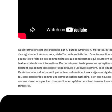
Ces informations ont été préparées par IG Europe GmbH et IG Markets Limited. 
d’enregistrement de nos cours, ni d’offre ou de sollicitation d’une transaction s
pourrait être faite de ces commentaires et aux conséquences qui pourraient en
l’exhaustivité de ces informations. Par conséquent, toute personne qui agit en 
tiennent pas compte des objectifs spécifiques d’un investissement, de la situat
Ces informations n’ont pas été préparées conformément aux exigences légales 
tel, sont considérées comme une communication marketing. Bien que nous ne 
nous ne cherchons pas à en tirer profit avant qu’elles ne soient fournies à nos
trimestriel.