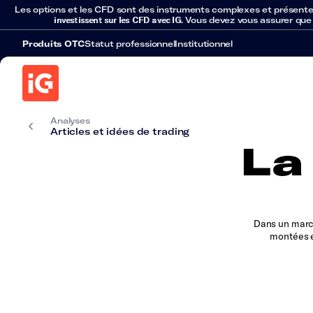
Les options et les CFD sont des instruments complexes et présentent 
investissent sur les CFD avec IG
. Vous devez vous assurer que
Produits OTC
Statut professionnel
Institutionnel
Analyses
Articles et idées de trading
La
Dans un marché
montées e