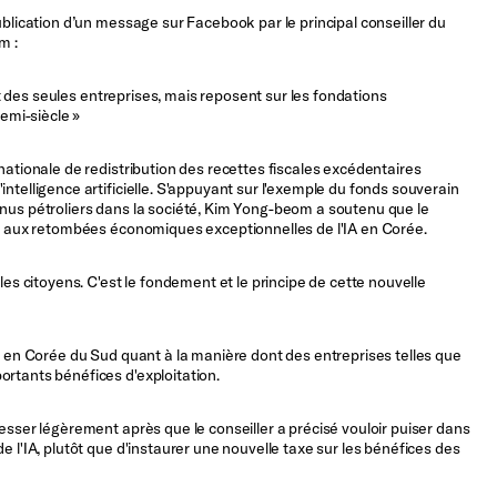
ublication d’un message sur Facebook par le principal conseiller du
m :
uit des seules entreprises, mais reposent sur les fondations
demi-siècle »
nationale de redistribution des recettes fiscales excédentaires
ntelligence artificielle. S'appuyant sur l'exemple du fonds souverain
enus pétroliers dans la société, Kim Yong-beom a soutenu que le
uer aux retombées économiques exceptionnelles de l'IA en Corée.
les citoyens. C'est le fondement et le principe de cette nouvelle
ie en Corée du Sud quant à la manière dont des entreprises telles que
ortants bénéfices d'exploitation.
esser légèrement après que le conseiller a précisé vouloir puiser dans
e l'IA, plutôt que d'instaurer une nouvelle taxe sur les bénéfices des