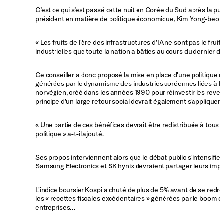
C’est ce qui s’est passé cette nuit en Corée du Sud après la p
président en matière de politique économique, Kim Yong-beo
« Les fruits de l'ère des infrastructures d'IA ne sont pas le fr
industrielles que toute la nation a bâties au cours du dernier 
Ce conseiller a donc proposé la mise en place d'une politique 
générées par le dynamisme des industries coréennes liées à l'i
norvégien, créé dans les années 1990 pour réinvestir les rev
principe d'un large retour social devrait également s'appliq
« Une partie de ces bénéfices devrait être redistribuée à tous 
politique » a-t-il ajouté.
Ses propos interviennent alors que le débat public s'intensif
Samsung Electronics et SK hynix devraient partager leurs imp
L'indice boursier Kospi a chuté de plus de 5% avant de se redr
les « recettes fiscales excédentaires » générées par le boom d
entreprises…