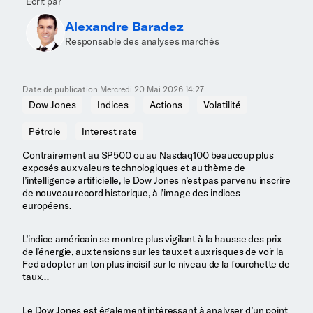
Écrit par
Alexandre Baradez
Responsable des analyses marchés
Date de publication
Mercredi 20 Mai 2026 14:27
Dow Jones
Indices
Actions
Volatilité
Pétrole
Interest rate
Contrairement au SP500 ou au Nasdaq100 beaucoup plus
exposés aux valeurs technologiques et au thème de
l’intelligence artificielle, le Dow Jones n’est pas parvenu inscrire
de nouveau record historique, à l’image des indices
européens.
L’indice américain se montre plus vigilant à la hausse des prix
de l’énergie, aux tensions sur les taux et aux risques de voir la
Fed adopter un ton plus incisif sur le niveau de la fourchette de
taux…
Le Dow Jones est également intéressant à analyser d’un point