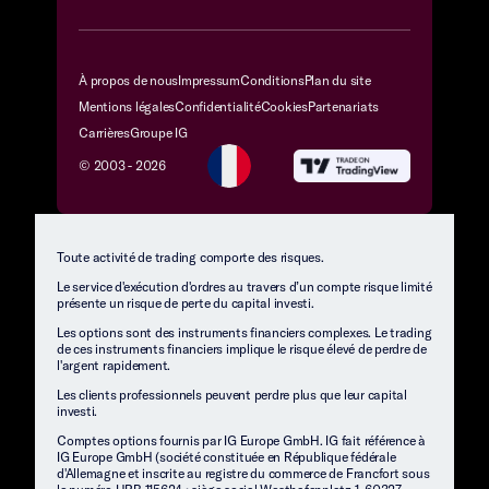
À propos de nous
Impressum
Conditions
Plan du site
Mentions légales
Confidentialité
Cookies
Partenariats
Carrières
Groupe IG
© 2003 -
2026
Toute activité de trading comporte des risques.
Le service d'exécution d'ordres au travers d’un compte risque limité
présente un risque de perte du capital investi.
Les options sont des instruments financiers complexes. Le trading
de ces instruments financiers implique le risque élevé de perdre de
l'argent rapidement.
Les clients professionnels peuvent perdre plus que leur capital
investi.
Comptes options fournis par IG Europe GmbH. IG fait référence à
IG Europe GmbH (société constituée en République fédérale
d'Allemagne et inscrite au registre du commerce de Francfort sous