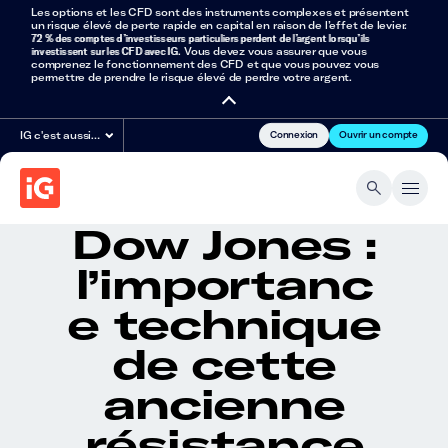
Les options et les CFD sont des instruments complexes et présentent
un risque élevé de perte rapide en capital en raison de l’effet de levier.
72 % des comptes d’investisseurs particuliers perdent de l’argent lorsqu’ils
investissent sur les CFD avec IG
. Vous devez vous assurer que vous
comprenez le fonctionnement des CFD et que vous pouvez vous
permettre de prendre le risque élevé de perdre votre argent.
Connexion
Ouvrir un compte
IG c'est aussi…
Dow Jones :
l’importanc
e technique
de cette
ancienne
résistance