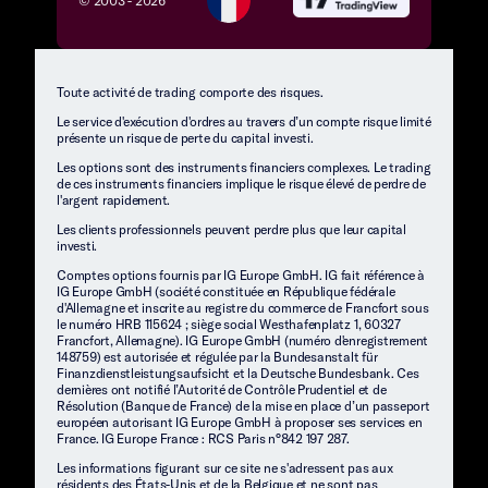
© 2003 -
2026
Toute activité de trading comporte des risques.
Le service d'exécution d'ordres au travers d’un compte risque limité
présente un risque de perte du capital investi.
Les options sont des instruments financiers complexes. Le trading
de ces instruments financiers implique le risque élevé de perdre de
l'argent rapidement.
Les clients professionnels peuvent perdre plus que leur capital
investi.
Comptes options fournis par IG Europe GmbH. IG fait référence à
IG Europe GmbH (société constituée en République fédérale
d'Allemagne et inscrite au registre du commerce de Francfort sous
le numéro HRB 115624 ; siège social Westhafenplatz 1, 60327
Francfort, Allemagne). IG Europe GmbH (numéro d'enregistrement
148759) est autorisée et régulée par la Bundesanstalt für
Finanzdienstleistungsaufsicht et la Deutsche Bundesbank. Ces
dernières ont notifié l’Autorité de Contrôle Prudentiel et de
Résolution (Banque de France) de la mise en place d’un passeport
européen autorisant IG Europe GmbH à proposer ses services en
France. IG Europe France : RCS Paris n°842 197 287.
Les informations figurant sur ce site ne s'adressent pas aux
résidents des États-Unis et de la Belgique et ne sont pas