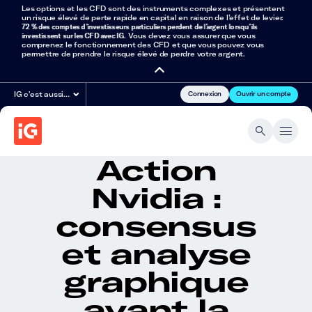
Les options et les CFD sont des instruments complexes et présentent
un risque élevé de perte rapide en capital en raison de l’effet de levier.
72 % des comptes d’investisseurs particuliers perdent de l’argent lorsqu’ils
investissent sur les CFD avec IG
. Vous devez vous assurer que vous
comprenez le fonctionnement des CFD et que vous pouvez vous
permettre de prendre le risque élevé de perdre votre argent.
Connexion
Ouvrir un compte
IG c'est aussi…
Action
Nvidia :
consensus
et analyse
graphique
avant la