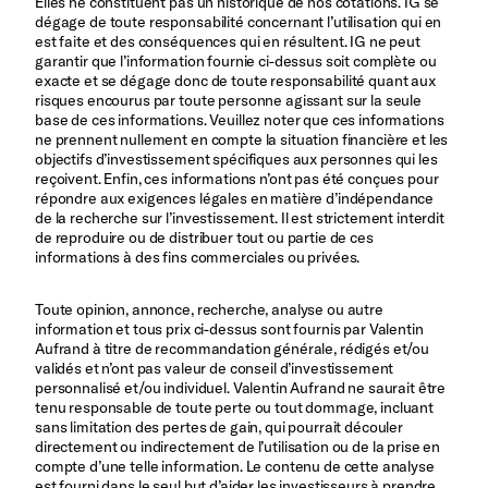
Elles ne constituent pas un historique de nos cotations. IG se
dégage de toute responsabilité concernant l’utilisation qui en
est faite et des conséquences qui en résultent. IG ne peut
garantir que l’information fournie ci-dessus soit complète ou
exacte et se dégage donc de toute responsabilité quant aux
risques encourus par toute personne agissant sur la seule
base de ces informations. Veuillez noter que ces informations
ne prennent nullement en compte la situation financière et les
objectifs d’investissement spécifiques aux personnes qui les
reçoivent. Enfin, ces informations n’ont pas été conçues pour
répondre aux exigences légales en matière d’indépendance
de la recherche sur l’investissement. Il est strictement interdit
de reproduire ou de distribuer tout ou partie de ces
informations à des fins commerciales ou privées.
Toute opinion, annonce, recherche, analyse ou autre
information et tous prix ci-dessus sont fournis par Valentin
Aufrand à titre de recommandation générale, rédigés et/ou
validés et n’ont pas valeur de conseil d’investissement
personnalisé et/ou individuel. Valentin Aufrand ne saurait être
tenu responsable de toute perte ou tout dommage, incluant
sans limitation des pertes de gain, qui pourrait découler
directement ou indirectement de l’utilisation ou de la prise en
compte d’une telle information. Le contenu de cette analyse
est fourni dans le seul but d’aider les investisseurs à prendre