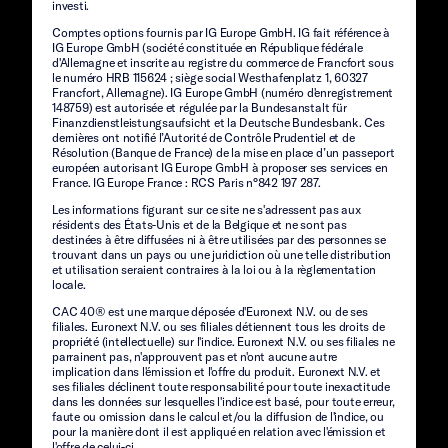
investi.
Comptes options fournis par IG Europe GmbH. IG fait référence à
IG Europe GmbH (société constituée en République fédérale
d'Allemagne et inscrite au registre du commerce de Francfort sous
le numéro HRB 115624 ; siège social Westhafenplatz 1, 60327
Francfort, Allemagne). IG Europe GmbH (numéro d'enregistrement
148759) est autorisée et régulée par la Bundesanstalt für
Finanzdienstleistungsaufsicht et la Deutsche Bundesbank. Ces
dernières ont notifié l’Autorité de Contrôle Prudentiel et de
Résolution (Banque de France) de la mise en place d’un passeport
européen autorisant IG Europe GmbH à proposer ses services en
France. IG Europe France : RCS Paris n°842 197 287.
Les informations figurant sur ce site ne s'adressent pas aux
résidents des États-Unis et de la Belgique et ne sont pas
destinées à être diffusées ni à être utilisées par des personnes se
trouvant dans un pays ou une juridiction où une telle distribution
et utilisation seraient contraires à la loi ou à la règlementation
locale.
CAC 40® est une marque déposée d'Euronext N.V. ou de ses
filiales. Euronext N.V. ou ses filiales détiennent tous les droits de
propriété (intellectuelle) sur l'indice. Euronext N.V. ou ses filiales ne
parrainent pas, n'approuvent pas et n'ont aucune autre
implication dans l'émission et l'offre du produit. Euronext N.V. et
ses filiales déclinent toute responsabilité pour toute inexactitude
dans les données sur lesquelles l'indice est basé, pour toute erreur,
faute ou omission dans le calcul et/ou la diffusion de l'indice, ou
pour la manière dont il est appliqué en relation avec l'émission et
l'offre de celui-ci.