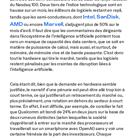
du Nasdaq 100. Deux tiers de l’indice technologique sont en
hausse sur un mois, les éditeurs de logiciels restant en repli,
Intel
SanDisk
tandis que les semi-conducteurs, dont
,
,
AMD
Marvell
ou encore
, s’adjugent plus de 50% sur le
mois d’avril. Il faut dire que les commentaires des dirigeants
dans l’écosystème de l’intelligence artificielle pointent tous
vers un manque de capacité des data centers, que ce soit en
matière de puissance de calcul, mais aussi, et surtout, de
mémoire, de mémoire vive et de bande passante. C’est donc
tout le hardware qui tire le marché, tandis que les logiciels
restent pénalisés par les craintes de disruption liées à
l’intelligence artificielle.
Cela étant dit, bien que la demande en hardware semble
justifiée, le narratif d’une pénurie est peut-être allé trop loin à
court terme, ce qui justifierait un retracement du marché ou,
plus précisément, une rotation en dehors du secteur à court
terme. En effet, il est difficile, par exemple, de concilier le fait
que Qualcomm ait bondi de 24% en deux jours sur la base de
deux rumeurs distinctes (selon lesquelles la société
s’apprêterait à entrer sur le marché des processeurs et
travaillerait sur un smartphone avec OpenAI) sans y voir une
certaine frénésie de la part des investisseurs. Chaque