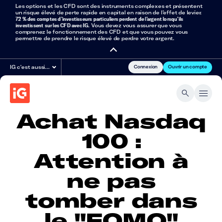
Les options et les CFD sont des instruments complexes et présentent
un risque élevé de perte rapide en capital en raison de l’effet de levier.
72 % des comptes d’investisseurs particuliers perdent de l’argent lorsqu’ils
investissent sur les CFD avec IG
. Vous devez vous assurer que vous
comprenez le fonctionnement des CFD et que vous pouvez vous
permettre de prendre le risque élevé de perdre votre argent.
Connexion
Ouvrir un compte
IG c'est aussi…
Achat Nasdaq
100 :
Attention à
ne pas
tomber dans
le "FOMO"