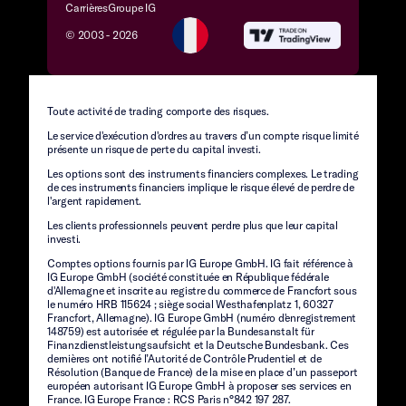
Carrières
Groupe IG
© 2003 -
2026
Toute activité de trading comporte des risques.
Le service d'exécution d'ordres au travers d’un compte risque limité
présente un risque de perte du capital investi.
Les options sont des instruments financiers complexes. Le trading
de ces instruments financiers implique le risque élevé de perdre de
l'argent rapidement.
Les clients professionnels peuvent perdre plus que leur capital
investi.
Comptes options fournis par IG Europe GmbH. IG fait référence à
IG Europe GmbH (société constituée en République fédérale
d'Allemagne et inscrite au registre du commerce de Francfort sous
le numéro HRB 115624 ; siège social Westhafenplatz 1, 60327
Francfort, Allemagne). IG Europe GmbH (numéro d'enregistrement
148759) est autorisée et régulée par la Bundesanstalt für
Finanzdienstleistungsaufsicht et la Deutsche Bundesbank. Ces
dernières ont notifié l’Autorité de Contrôle Prudentiel et de
Résolution (Banque de France) de la mise en place d’un passeport
européen autorisant IG Europe GmbH à proposer ses services en
France. IG Europe France : RCS Paris n°842 197 287.