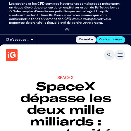
Les options et les CFD sont des instruments complexes et présentent
un risque élevé de perte rapide en capital en raison de l’effet de levier.
72 % des comptes d’investisseurs particuliers perdent de l’argent lorsqu’ils
investissent sur les CFD avec IG
. Vous devez vous assurer que vous
comprenez le fonctionnement des CFD et que vous pouvez vous
permettre de prendre le risque élevé de perdre votre argent.
Connexion
Ouvrir un compte
IG c'est aussi…
SPACE X
SpaceX
dépasse les
deux mille
milliards :