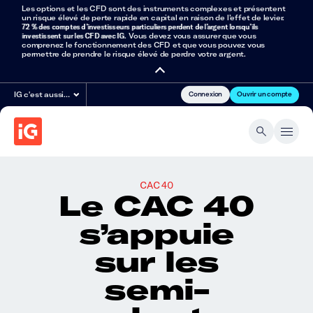
Les options et les CFD sont des instruments complexes et présentent
un risque élevé de perte rapide en capital en raison de l’effet de levier.
72 % des comptes d’investisseurs particuliers perdent de l’argent lorsqu’ils
investissent sur les CFD avec IG
. Vous devez vous assurer que vous
comprenez le fonctionnement des CFD et que vous pouvez vous
permettre de prendre le risque élevé de perdre votre argent.
Connexion
Ouvrir un compte
IG c'est aussi…
CAC 40
Le CAC 40
s’appuie
sur les
semi-