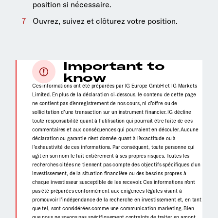
position si nécessaire.
Ouvrez, suivez et clôturez votre position.
Important to
know
Ces informations ont été préparées par IG Europe GmbH et IG Markets
Limited. En plus de la déclaration ci-dessous, le contenu de cette page
ne contient pas d’enregistrement de nos cours, ni d’offre ou de
sollicitation d’une transaction sur un instrument financier. IG décline
toute responsabilité quant à l’utilisation qui pourrait être faite de ces
commentaires et aux conséquences qui pourraient en découler. Aucune
déclaration ou garantie n’est donnée quant à l’exactitude ou à
l’exhaustivité de ces informations. Par conséquent, toute personne qui
agit en son nom le fait entièrement à ses propres risques. Toutes les
recherches citées ne tiennent pas compte des objectifs spécifiques d’un
investissement, de la situation financière ou des besoins propres à
chaque investisseur susceptible de les recevoir. Ces informations n’ont
pas été préparées conformément aux exigences légales visant à
promouvoir l’indépendance de la recherche en investissement et, en tant
que tel, sont considérées comme une communication marketing. Bien
que nous ne soyons pas spécifiquement contraints de traiter en amont