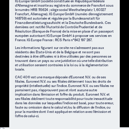
IG Europe GmbH (société constituée en République fédérale
d'Allemagne et inscrite au registre du commerce de Francfort sous
le numéro HRB 115624 ; siège social Westhafenplatz 1, 60327
Francfort, Allemagne). IG Europe GmbH (numéro d'enregistrement
148759) est autorisée et régulée par la Bundesanstalt für
Finanzdienstleistungsaufsicht et la Deutsche Bundesbank. Ces
dernières ont notifié l’Autorité de Contrôle Prudentiel et de
Résolution (Banque de France) de la mise en place d’un passeport
européen autorisant IG Europe GmbH à proposer ses services en
France. IG Europe France : RCS Paris n°842 197 287.
Les informations figurant sur ce site ne s'adressent pas aux
résidents des États-Unis et de la Belgique et ne sont pas
destinées à être diffusées ni à être utilisées par des personnes se
trouvant dans un pays ou une juridiction où une telle distribution
et utilisation seraient contraires à la loi ou à la règlementation
locale.
CAC 40® est une marque déposée d'Euronext N.V. ou de ses
filiales. Euronext N.V. ou ses filiales détiennent tous les droits de
propriété (intellectuelle) sur l'indice. Euronext N.V. ou ses filiales ne
parrainent pas, n'approuvent pas et n'ont aucune autre
implication dans l'émission et l'offre du produit. Euronext N.V. et
ses filiales déclinent toute responsabilité pour toute inexactitude
dans les données sur lesquelles l'indice est basé, pour toute erreur,
faute ou omission dans le calcul et/ou la diffusion de l'indice, ou
pour la manière dont il est appliqué en relation avec l'émission et
l'offre de celui-ci.