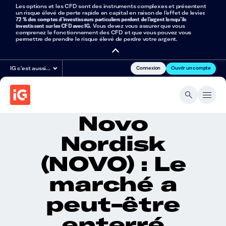
Les options et les CFD sont des instruments complexes et présentent
un risque élevé de perte rapide en capital en raison de l’effet de levier.
72 % des comptes d’investisseurs particuliers perdent de l’argent lorsqu’ils
investissent sur les CFD avec IG
. Vous devez vous assurer que vous
comprenez le fonctionnement des CFD et que vous pouvez vous
permettre de prendre le risque élevé de perdre votre argent.
Connexion
Ouvrir un compte
IG c'est aussi…
Novo
Nordisk
(NOVO) : Le
marché a
peut-être
enterré