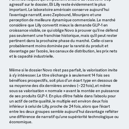
agressif sur le dossier, Eli Lilly reste évidemment le plus
important. Le laboratoire américain conserve aujourd’hui
l’avantage narratif, avec Zepbound, Mounjaro et une
perception de meilleure dynamique commerciale. Le marché
considère que Lilly convertit mieux la demande GLP-1 en
croissance visible, ce qui oblige Novo à prouver qu’il ne défend
pas seulement une franchise historique, mais qu’il peut rester
pertinent dans la prochaine phase du marché. Celle-ci sera
probablement moins dominée par la rareté du produit et
davantage par l’accès, les canaux de distribution, les prix nets
et la capacité industrielle.
Même si le dossier Novo n’est pas parfait, la valorisation invite
à s’y intéresser. Le titre s’échange à seulement 14 fois ses
bénéfices prospectifs, soit plus d’un écart type en dessous de
sa moyenne des dix dernières années (~22 fois), et même
sous sa valorisation « normale » avant la montée en puissance
de ses produits GLP-1. En plus d’être faible dans l’absolu pour
un actif de cette qualité, le multiple est environ deux fois
inférieur à celui de Lilly, proche de 24 fois, alors que l’écart
entre les deux groupes semble aujourd’hui davantage refléter
une différence de narratif qu’une supériorité technologique ou
économique.