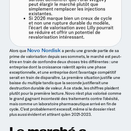
peut élargir le marché plutôt que
simplement remplacer les injections
existantes.
Si 2026 marque bien un creux de cycle
et non une rupture durable du modèle,
l’écart de valorisation avec Lilly pourrait
se réduire et offrir un potentiel de
revalorisation intéressant.
Novo Nordisk
Alors que
a perdu une grande partie de sa
prime de valorisation depuis ses sommets, le marché est peut-
être en train de confondre deux choses très différentes : une
entreprise dont la croissance ralentit après une phase
exceptionnelle, et une entreprise dont l’avantage compétitif
serait en train de disparaître. La première situation justifie une
baisse du multiple tandis que la seconde justifierait une
destruction durable de valeur. À ce stade, les chiffres plaident
plutôt pour la première lecture. Novo n’est plus valorisé comme
le grand gagnant incontesté des traitements contre l’obésité,
mais comme un laboratoire pharmaceutique arrivé en fin de
cycle. C’est probablement excessif, même si le dossier n’est
plus aussi évident et attirant qu’en 2021-2023.
Le marché a