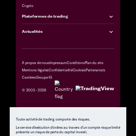
Crypto
Plateformes de trading
Actualités
À propos de nous
Impressum
Conditions
Plan du site
Mentions légales
Confidentialité
Cookies
Partenariats
Carrières
Groupe IG
© 2003 -
2026
Toute activité de trading comporte des risques.
Le service d'exécution d'ordres au travers d’un compte risque limité
présente un risque de perte du capital investi.