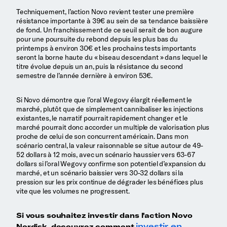
Techniquement, l’action Novo revient tester une première
résistance importante à 39€ au sein de sa tendance baissière
de fond. Un franchissement de ce seuil serait de bon augure
pour une poursuite du rebond depuis les plus bas du
printemps à environ 30€ et les prochains tests importants
seront la borne haute du « biseau descendant » dans lequel le
titre évolue depuis un an, puis la résistance du second
semestre de l’année dernière à environ 53€.
Si Novo démontre que l’oral Wegovy élargit réellement le
marché, plutôt que de simplement cannibaliser les injections
existantes, le narratif pourrait rapidement changer et le
marché pourrait donc accorder un multiple de valorisation plus
proche de celui de son concurrent américain. Dans mon
scénario central, la valeur raisonnable se situe autour de 49-
52 dollars à 12 mois, avec un scénario haussier vers 63-67
dollars si l’oral Wegovy confirme son potentiel d’expansion du
marché, et un scénario baissier vers 30-32 dollars si la
pression sur les prix continue de dégrader les bénéfices plus
vite que les volumes ne progressent.
Si vous souhaitez investir dans l'action Novo
investir en
Nordisk, decouvrez comment