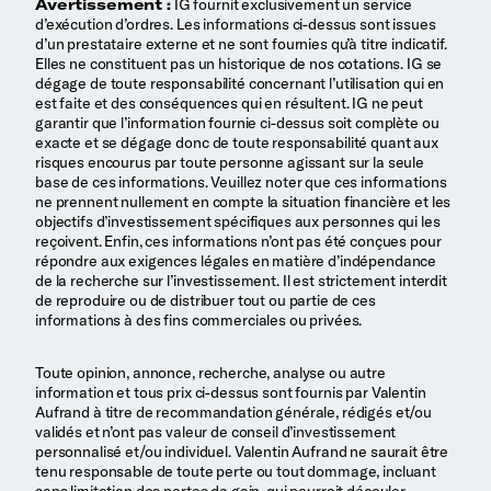
Avertissement :
IG fournit exclusivement un service
d’exécution d’ordres. Les informations ci-dessus sont issues
d’un prestataire externe et ne sont fournies qu’à titre indicatif.
Elles ne constituent pas un historique de nos cotations. IG se
dégage de toute responsabilité concernant l’utilisation qui en
est faite et des conséquences qui en résultent. IG ne peut
garantir que l’information fournie ci-dessus soit complète ou
exacte et se dégage donc de toute responsabilité quant aux
risques encourus par toute personne agissant sur la seule
base de ces informations. Veuillez noter que ces informations
ne prennent nullement en compte la situation financière et les
objectifs d’investissement spécifiques aux personnes qui les
reçoivent. Enfin, ces informations n’ont pas été conçues pour
répondre aux exigences légales en matière d’indépendance
de la recherche sur l’investissement. Il est strictement interdit
de reproduire ou de distribuer tout ou partie de ces
informations à des fins commerciales ou privées.
Toute opinion, annonce, recherche, analyse ou autre
information et tous prix ci-dessus sont fournis par Valentin
Aufrand à titre de recommandation générale, rédigés et/ou
validés et n’ont pas valeur de conseil d’investissement
personnalisé et/ou individuel. Valentin Aufrand ne saurait être
tenu responsable de toute perte ou tout dommage, incluant
sans limitation des pertes de gain, qui pourrait découler