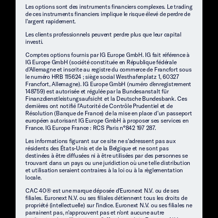
Les options sont des instruments financiers complexes. Le trading
de ces instruments financiers implique le risque élevé de perdre de
l'argent rapidement.
Les clients professionnels peuvent perdre plus que leur capital
investi.
Comptes options fournis par IG Europe GmbH. IG fait référence à
IG Europe GmbH (société constituée en République fédérale
d'Allemagne et inscrite au registre du commerce de Francfort sous
le numéro HRB 115624 ; siège social Westhafenplatz 1, 60327
Francfort, Allemagne). IG Europe GmbH (numéro d'enregistrement
148759) est autorisée et régulée par la Bundesanstalt für
Finanzdienstleistungsaufsicht et la Deutsche Bundesbank. Ces
dernières ont notifié l’Autorité de Contrôle Prudentiel et de
Résolution (Banque de France) de la mise en place d’un passeport
européen autorisant IG Europe GmbH à proposer ses services en
France. IG Europe France : RCS Paris n°842 197 287.
Les informations figurant sur ce site ne s'adressent pas aux
résidents des États-Unis et de la Belgique et ne sont pas
destinées à être diffusées ni à être utilisées par des personnes se
trouvant dans un pays ou une juridiction où une telle distribution
et utilisation seraient contraires à la loi ou à la règlementation
locale.
CAC 40® est une marque déposée d'Euronext N.V. ou de ses
filiales. Euronext N.V. ou ses filiales détiennent tous les droits de
propriété (intellectuelle) sur l'indice. Euronext N.V. ou ses filiales ne
parrainent pas, n'approuvent pas et n'ont aucune autre