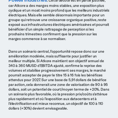
Powell Industries
. Cette décote est en partie justifiée,
car Atkore a des marges moins stables, une exposition plus
cyclique et un moat moins profond que les meilleurs industriels
électriques. Mais elle semble désormais importante pour un
groupe qui retrouve une croissance organique positive, reste
exposé aux infrastructures électriques américaines et pourrait
bénéficier d’un simple rattrapage de perception si les
prochains trimestres confirment que la pression sur les
marges commence à se normaliser.
Dans un scénario central, l’opportunité repose donc sur une
amélioration modérée, mais suffisante pour justifier un
meilleur multiple. Si Atkore maintient son objectif annuel de
340 à 360 MUSD d’EBITDA ajusté, confirme la reprise des
volumes et stabilise progressivement ses marges, le marché
pourrait accepter de payer le titre 15 à 16 fois les bénéfices
attendus pour 2027. Sur une base de 5,91 dollars de bénéfice
par action, cela donnerait une zone de valorisation de 90 à 95
dollars, soit un potentiel de court/moyen terme de +20%. Dans
un scénario plus favorable, où la pression prix/coûts s’atténue
plus rapidement et où l’exposition aux datacenters et à
l’électrification est mieux reconnue, un objectif de 100 à 110
dollars (+30%) devient envisageable.