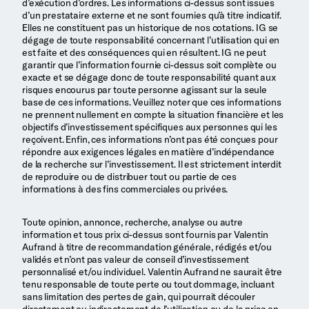
d’exécution d’ordres. Les informations ci-dessus sont issues
d’un prestataire externe et ne sont fournies qu’à titre indicatif.
Elles ne constituent pas un historique de nos cotations. IG se
dégage de toute responsabilité concernant l’utilisation qui en
est faite et des conséquences qui en résultent. IG ne peut
garantir que l’information fournie ci-dessus soit complète ou
exacte et se dégage donc de toute responsabilité quant aux
risques encourus par toute personne agissant sur la seule
base de ces informations. Veuillez noter que ces informations
ne prennent nullement en compte la situation financière et les
objectifs d’investissement spécifiques aux personnes qui les
reçoivent. Enfin, ces informations n’ont pas été conçues pour
répondre aux exigences légales en matière d’indépendance
de la recherche sur l’investissement. Il est strictement interdit
de reproduire ou de distribuer tout ou partie de ces
informations à des fins commerciales ou privées.
Toute opinion, annonce, recherche, analyse ou autre
information et tous prix ci-dessus sont fournis par Valentin
Aufrand à titre de recommandation générale, rédigés et/ou
validés et n’ont pas valeur de conseil d’investissement
personnalisé et/ou individuel. Valentin Aufrand ne saurait être
tenu responsable de toute perte ou tout dommage, incluant
sans limitation des pertes de gain, qui pourrait découler
directement ou indirectement de l’utilisation ou de la prise en