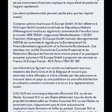
de ces instruments financiers implique le risque élevé de perdre de
l'argent rapidement.
Les clients professionnels peuvent perdre plus que leur capital
investi.
Comptes options fournis par IG Europe GmbH. IG fait référence à
IG Europe GmbH (société constituée en République fédérale
d'Allemagne et inscrite au registre du commerce de Francfort sous
le numéro HRB 115624 ; siège social Westhafenplatz 1, 60327
Francfort, Allemagne). IG Europe GmbH (numéro d'enregistrement
148759) est autorisée et régulée par la Bundesanstalt für
Finanzdienstleistungsaufsicht et la Deutsche Bundesbank. Ces
dernières ont notifié l’Autorité de Contrôle Prudentiel et de
Résolution (Banque de France) de la mise en place d’un passeport
européen autorisant IG Europe GmbH à proposer ses services en
France. IG Europe France : RCS Paris n°842 197 287.
Les informations figurant sur ce site ne s'adressent pas aux
résidents des États-Unis et de la Belgique et ne sont pas
destinées à être diffusées ni à être utilisées par des personnes se
trouvant dans un pays ou une juridiction où une telle distribution
et utilisation seraient contraires à la loi ou à la règlementation
locale.
CAC 40® est une marque déposée d'Euronext N.V. ou de ses
filiales. Euronext N.V. ou ses filiales détiennent tous les droits de
propriété (intellectuelle) sur l'indice. Euronext N.V. ou ses filiales ne
parrainent pas, n'approuvent pas et n'ont aucune autre
implication dans l'émission et l'offre du produit. Euronext N.V. et