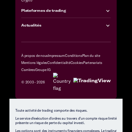
Crypto
Plateformes de trading
Actualités
À propos de nous
Impressum
Conditions
Plan du site
Mentions légales
Confidentialité
Cookies
Partenariats
Carrières
Groupe IG
© 2003 -
2026
Toute activité de trading comporte des risques.
Le service d'exécution d'ordres au travers d’un compte risque limité
présente un risque de perte du capital investi.
Les options sont des instruments financiers complexes. Le trading