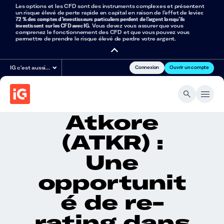
Les options et les CFD sont des instruments complexes et présentent
un risque élevé de perte rapide en capital en raison de l’effet de levier.
72 % des comptes d’investisseurs particuliers perdent de l’argent lorsqu’ils
investissent sur les CFD avec IG
. Vous devez vous assurer que vous
comprenez le fonctionnement des CFD et que vous pouvez vous
permettre de prendre le risque élevé de perdre votre argent.
Connexion
Ouvrir un compte
IG c'est aussi…
Atkore
(ATKR) :
Une
opportunit
é de re-
rating dans