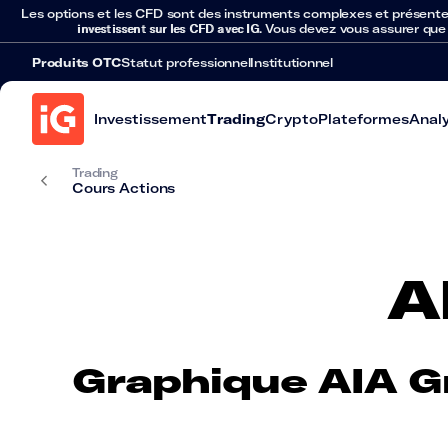
Les options et les CFD sont des instruments complexes et présentent 
investissent sur les CFD avec IG
. Vous devez vous assurer que
Produits OTC
Statut professionnel
Institutionnel
Investissement
Trading
Crypto
Plateformes
Anal
Trading
Cours Actions
A
Graphique AIA G