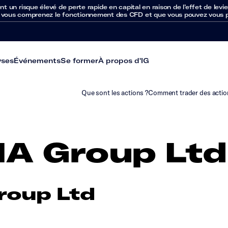
un risque élevé de perte rapide en capital en raison de l’effet de levie
 vous comprenez le fonctionnement des CFD et que vous pouvez vous per
yses
Événements
Se former
À propos d'IG
Que sont les actions ?
Comment trader des actio
IA Group Ltd
roup Ltd