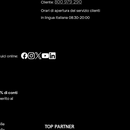
800 979 290
Cliente:
Orari di apertura del servizio clienti
in lingua italiana 08:30-20:00
uici online:
% di conti
erito al
lle
TOP PARTNER
lla