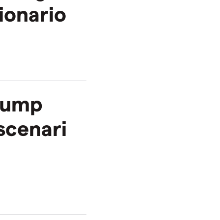
zionario
rump
 scenari