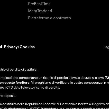
ProRealTime
MetaTrader 4
Piattaforme a confronto
ni
Privacy
Cookies
|
|
Seg
hio di perdita di capitale.
omplessi che comportano un rischio di perdita elevato dovuto alla leva.
72
on questo fornitore.
Vi preghiamo di verificare le vostre conoscenze in m
re i CFD dato l’elevato rischio di perdita.
ro depositi.
costituita nella Repubblica Federale di Germania e iscritta al Registro de
 a Westhafenplatz 1, 60327 Francoforte; è autorizzata e regolamentata ne