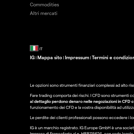
Commodities
Altri mercati
IG
Mappa sito
Impressum
Termini e condizio
|
|
|
Le opzioni sono strumenti finanziari complessi ad alto risc
Fare trading comporta dei rischi. I CFD sono strumenti c
al dettaglio perdono denaro nelle negoziazioni in CFD c
funzionamento dei CFD e la vostra disponibilità ad utilizza
Le perdite dei clienti professionali possono eccedere i lo
IG è un marchio registrato. IG Europe GmbH è una società 
Imprese di Francoforte al n. HRB115624, con sede legale