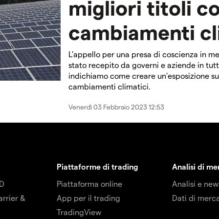
migliori titoli co
cambiamenti cl
L'appello per una presa di coscienza in mer
stato recepito da governi e aziende in tutt
indichiamo come creare un'esposizione sui t
cambiamenti climatici.
Venerdì 03 Febbraio 2023 12:53
Piattaforme di trading
Analisi di m
FD
Piattaforma online
Analisi e new
arrier &
App per il trading
Dati di merc
TradingView