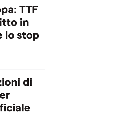
opa: TTF
itto in
 lo stop
ioni di
per
ficiale