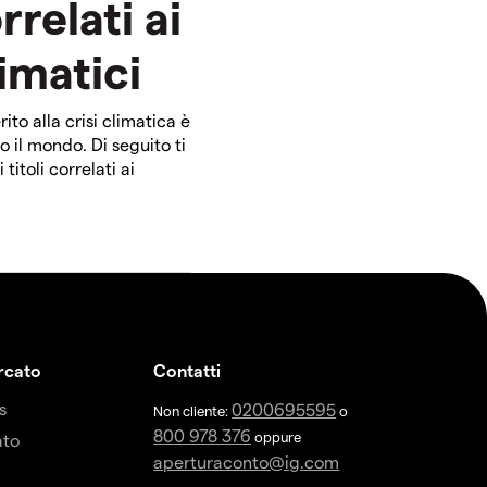
rrelati ai
imatici
ito alla crisi climatica è
o il mondo. Di seguito ti
itoli correlati ai
ercato
Contatti
s
0200695595
Non cliente:
o
800 978 376
oppure
ato
aperturaconto@ig.com