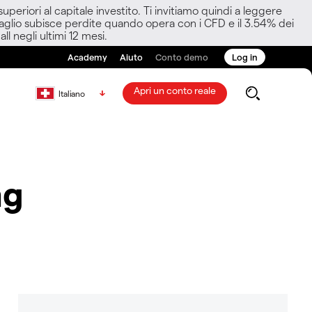
eriori al capitale investito. Ti invitiamo quindi a leggere
ettaglio subisce perdite quando opera con i CFD e il 3.54% dei
ll negli ultimi 12 mesi.
Academy
Aiuto
Conto demo
Log in
Apri un conto reale
Italiano
ng