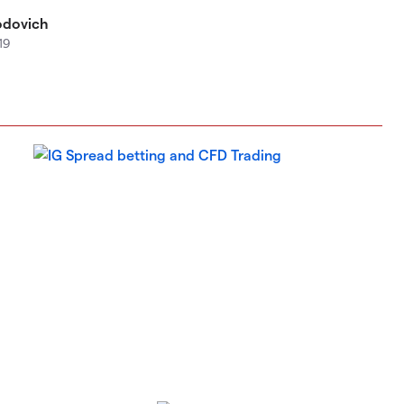
iodovich
19