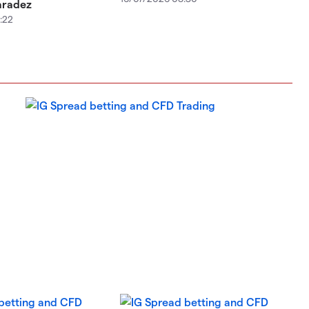
aradez
:22