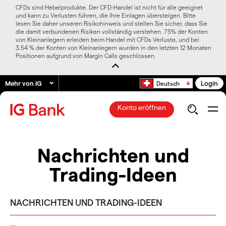
CFDs sind Hebelprodukte. Der CFD-Handel ist nicht für alle geeignet
und kann zu Verlusten führen, die Ihre Einlagen übersteigen. Bitte
lesen Sie daher unseren Risikohinweis und stellen Sie sicher, dass Sie
die damit verbundenen Risiken vollständig verstehen. 75% der Konten
von Kleinanlegern erleiden beim Handel mit CFDs Verluste, und bei
3.54 % der Konten von Kleinanlegern wurden in den letzten 12 Monaten
Positionen aufgrund von Margin Calls geschlossen.
Mehr von IG
Login
Deutsch
Konto eröffnen
Nachrichten und
Trading-Ideen
NACHRICHTEN UND TRADING-IDEEN