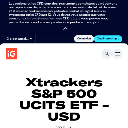
Les options et les CFD sont des instruments complexes et présentent
un risque élevé de perte rapide en capital en raison de l’effet de levier.
72 % des comptes d’investisseurs particuliers perdent de l’argent lorsqu’ils
investissent sur les CFD avec IG
. Vous devez vous assurer que vous
comprenez le fonctionnement des CFD et que vous pouvez vous
permettre de prendre le risque élevé de perdre votre argent.
Connexion
Ouvrir un compte
IG c'est aussi…
Xtrackers
S&P 500
UCITS ETF -
USD