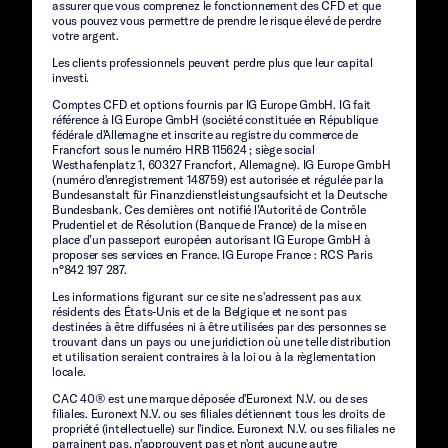
assurer que vous comprenez le fonctionnement des CFD et que
vous pouvez vous permettre de prendre le risque élevé de perdre
votre argent.
Les clients professionnels peuvent perdre plus que leur capital
investi.
Comptes CFD et options fournis par IG Europe GmbH. IG fait
référence à IG Europe GmbH (société constituée en République
fédérale d'Allemagne et inscrite au registre du commerce de
Francfort sous le numéro HRB 115624 ; siège social
Westhafenplatz 1, 60327 Francfort, Allemagne). IG Europe GmbH
(numéro d'enregistrement 148759) est autorisée et régulée par la
Bundesanstalt für Finanzdienstleistungsaufsicht et la Deutsche
Bundesbank. Ces dernières ont notifié l’Autorité de Contrôle
Prudentiel et de Résolution (Banque de France) de la mise en
place d’un passeport européen autorisant IG Europe GmbH à
proposer ses services en France. IG Europe France : RCS Paris
n°842 197 287.
Les informations figurant sur ce site ne s'adressent pas aux
résidents des États-Unis et de la Belgique et ne sont pas
destinées à être diffusées ni à être utilisées par des personnes se
trouvant dans un pays ou une juridiction où une telle distribution
et utilisation seraient contraires à la loi ou à la règlementation
locale.
CAC 40® est une marque déposée d'Euronext N.V. ou de ses
filiales. Euronext N.V. ou ses filiales détiennent tous les droits de
propriété (intellectuelle) sur l'indice. Euronext N.V. ou ses filiales ne
parrainent pas, n'approuvent pas et n'ont aucune autre