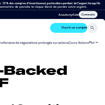
r.
72 % des comptes d’investisseurs particuliers perdent de l’argent lorsqu’ils
mettre de prendre le risque élevé de perdre votre argent.
Connexion
Academy
Aide
Ouvrir un compte
Plus
ns
Horaires de négociations prolongés sur actions
Cours Actions
-Backed
F