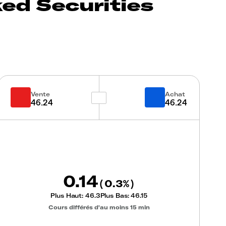
ed Securities
Vente
Achat
46.24
46.24
0.14
0.3
(
%)
Plus Haut:
46.3
Plus Bas:
46.15
Cours différés d'au moins 15 min