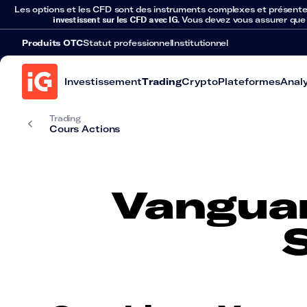
Les options et les CFD sont des instruments complexes et présentent 
investissent sur les CFD avec IG
. Vous devez vous assurer que
Produits OTC
Statut professionnel
Institutionnel
Investissement
Trading
Crypto
Plateformes
Anal
Trading
Cours Actions
Vangua