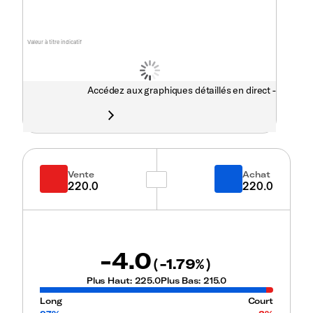
Valeur à titre indicatif
Accédez aux graphiques détaillés en direct -
Vente
Achat
220.0
220.0
-4.0
-1.79
(
%)
Plus Haut:
225.0
Plus Bas:
215.0
Long
Court