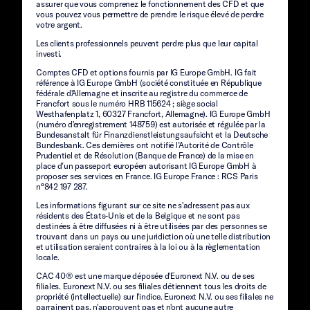
assurer que vous comprenez le fonctionnement des CFD et que
vous pouvez vous permettre de prendre le risque élevé de perdre
votre argent.
Les clients professionnels peuvent perdre plus que leur capital
investi.
Comptes CFD et options fournis par IG Europe GmbH. IG fait
référence à IG Europe GmbH (société constituée en République
fédérale d'Allemagne et inscrite au registre du commerce de
Francfort sous le numéro HRB 115624 ; siège social
Westhafenplatz 1, 60327 Francfort, Allemagne). IG Europe GmbH
(numéro d'enregistrement 148759) est autorisée et régulée par la
Bundesanstalt für Finanzdienstleistungsaufsicht et la Deutsche
Bundesbank. Ces dernières ont notifié l’Autorité de Contrôle
Prudentiel et de Résolution (Banque de France) de la mise en
place d’un passeport européen autorisant IG Europe GmbH à
proposer ses services en France. IG Europe France : RCS Paris
n°842 197 287.
Les informations figurant sur ce site ne s'adressent pas aux
résidents des États-Unis et de la Belgique et ne sont pas
destinées à être diffusées ni à être utilisées par des personnes se
trouvant dans un pays ou une juridiction où une telle distribution
et utilisation seraient contraires à la loi ou à la règlementation
locale.
CAC 40® est une marque déposée d'Euronext N.V. ou de ses
filiales. Euronext N.V. ou ses filiales détiennent tous les droits de
propriété (intellectuelle) sur l'indice. Euronext N.V. ou ses filiales ne
parrainent pas, n'approuvent pas et n'ont aucune autre