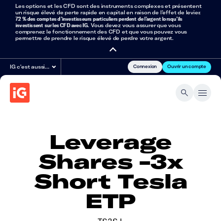
Les options et les CFD sont des instruments complexes et présentent
un risque élevé de perte rapide en capital en raison de l’effet de levier.
72 % des comptes d’investisseurs particuliers perdent de l’argent lorsqu’ils
investissent sur les CFD avec IG
. Vous devez vous assurer que vous
comprenez le fonctionnement des CFD et que vous pouvez vous
permettre de prendre le risque élevé de perdre votre argent.
Connexion
Ouvrir un compte
IG c'est aussi…
Leverage
Shares -3x
Short Tesla
ETP