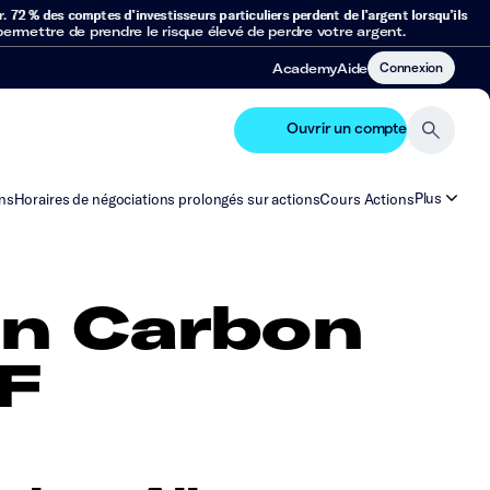
r.
72 % des comptes d’investisseurs particuliers perdent de l’argent lorsqu’ils
mettre de prendre le risque élevé de perdre votre argent.
Connexion
Academy
Aide
Ouvrir un compte
Plus
ns
Horaires de négociations prolongés sur actions
Cours Actions
an Carbon
F