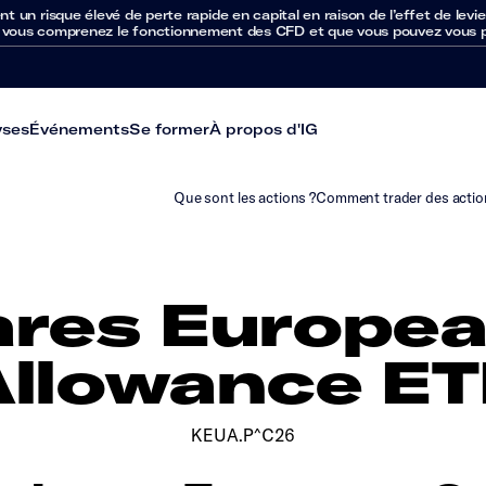
un risque élevé de perte rapide en capital en raison de l’effet de levie
 vous comprenez le fonctionnement des CFD et que vous pouvez vous per
yses
Événements
Se former
À propos d'IG
Que sont les actions ?
Comment trader des actio
res Europe
Allowance ET
KEUA.P^C26