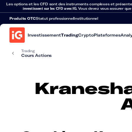
Les options et les CFD sont des instruments complexes et présentent 
investissent sur les CFD avec IG
. Vous devez vous assurer que
Produits OTC
Statut professionnel
Institutionnel
Investissement
Trading
Crypto
Plateformes
Anal
Trading
Cours Actions
Kranesha