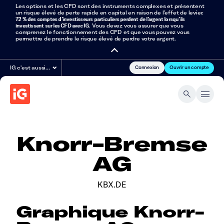
Les options et les CFD sont des instruments complexes et présentent
un risque élevé de perte rapide en capital en raison de l’effet de levier.
72 % des comptes d’investisseurs particuliers perdent de l’argent lorsqu’ils
investissent sur les CFD avec IG
. Vous devez vous assurer que vous
comprenez le fonctionnement des CFD et que vous pouvez vous
permettre de prendre le risque élevé de perdre votre argent.
Connexion
Ouvrir un compte
IG c'est aussi…
Knorr-Bremse
AG
KBX.DE
Graphique Knorr-