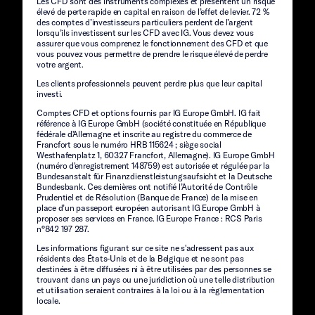
Les CFD sont des instruments complexes et présentent un risque
élevé de perte rapide en capital en raison de l’effet de levier. 72 %
des comptes d’investisseurs particuliers perdent de l’argent
lorsqu’ils investissent sur les CFD avec IG. Vous devez vous
assurer que vous comprenez le fonctionnement des CFD et que
vous pouvez vous permettre de prendre le risque élevé de perdre
votre argent.
Les clients professionnels peuvent perdre plus que leur capital
investi.
Comptes CFD et options fournis par IG Europe GmbH. IG fait
référence à IG Europe GmbH (société constituée en République
fédérale d'Allemagne et inscrite au registre du commerce de
Francfort sous le numéro HRB 115624 ; siège social
Westhafenplatz 1, 60327 Francfort, Allemagne). IG Europe GmbH
(numéro d'enregistrement 148759) est autorisée et régulée par la
Bundesanstalt für Finanzdienstleistungsaufsicht et la Deutsche
Bundesbank. Ces dernières ont notifié l’Autorité de Contrôle
Prudentiel et de Résolution (Banque de France) de la mise en
place d’un passeport européen autorisant IG Europe GmbH à
proposer ses services en France. IG Europe France : RCS Paris
n°842 197 287.
Les informations figurant sur ce site ne s'adressent pas aux
résidents des États-Unis et de la Belgique et ne sont pas
destinées à être diffusées ni à être utilisées par des personnes se
trouvant dans un pays ou une juridiction où une telle distribution
et utilisation seraient contraires à la loi ou à la règlementation
locale.