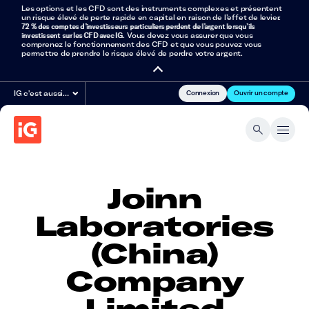
Les options et les CFD sont des instruments complexes et présentent
un risque élevé de perte rapide en capital en raison de l’effet de levier.
72 % des comptes d’investisseurs particuliers perdent de l’argent lorsqu’ils
investissent sur les CFD avec IG
. Vous devez vous assurer que vous
comprenez le fonctionnement des CFD et que vous pouvez vous
permettre de prendre le risque élevé de perdre votre argent.
Connexion
Ouvrir un compte
IG c'est aussi…
Joinn
Laboratories
(China)
Company
Limited