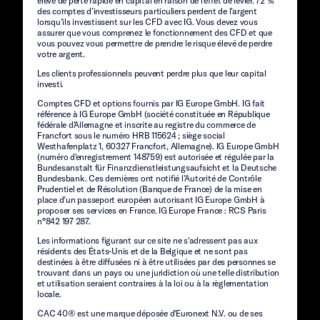
élevé de perte rapide en capital en raison de l’effet de levier. 72 %
des comptes d’investisseurs particuliers perdent de l’argent
lorsqu’ils investissent sur les CFD avec IG. Vous devez vous
assurer que vous comprenez le fonctionnement des CFD et que
vous pouvez vous permettre de prendre le risque élevé de perdre
votre argent.
Les clients professionnels peuvent perdre plus que leur capital
investi.
Comptes CFD et options fournis par IG Europe GmbH. IG fait
référence à IG Europe GmbH (société constituée en République
fédérale d'Allemagne et inscrite au registre du commerce de
Francfort sous le numéro HRB 115624 ; siège social
Westhafenplatz 1, 60327 Francfort, Allemagne). IG Europe GmbH
(numéro d'enregistrement 148759) est autorisée et régulée par la
Bundesanstalt für Finanzdienstleistungsaufsicht et la Deutsche
Bundesbank. Ces dernières ont notifié l’Autorité de Contrôle
Prudentiel et de Résolution (Banque de France) de la mise en
place d’un passeport européen autorisant IG Europe GmbH à
proposer ses services en France. IG Europe France : RCS Paris
n°842 197 287.
Les informations figurant sur ce site ne s'adressent pas aux
résidents des États-Unis et de la Belgique et ne sont pas
destinées à être diffusées ni à être utilisées par des personnes se
trouvant dans un pays ou une juridiction où une telle distribution
et utilisation seraient contraires à la loi ou à la règlementation
locale.
CAC 40® est une marque déposée d'Euronext N.V. ou de ses