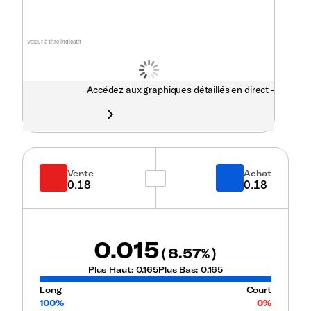
Valeur à titre indicatif
Accédez aux graphiques détaillés en direct -
Vente
Achat
0.18
0.18
0.015
8.57
(
%)
Plus Haut:
0.165
Plus Bas:
0.165
Long
Court
100%
0%