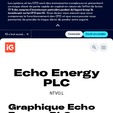
Les options et les CFD sont des instruments complexes et présentent
un risque élevé de perte rapide en capital en raison de l’effet de levier.
72 % des comptes d’investisseurs particuliers perdent de l’argent lorsqu’ils
investissent sur les CFD avec IG
. Vous devez vous assurer que vous
comprenez le fonctionnement des CFD et que vous pouvez vous
permettre de prendre le risque élevé de perdre votre argent.
Connexion
Ouvrir un compte
IG c'est aussi…
Echo Energy
PLC
NTVO.L
Graphique Echo