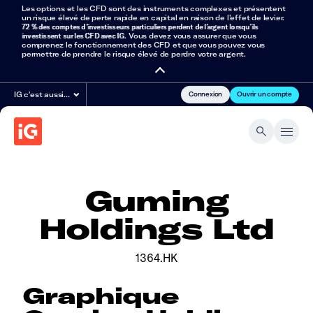
Les options et les CFD sont des instruments complexes et présentent
un risque élevé de perte rapide en capital en raison de l’effet de levier.
72 % des comptes d’investisseurs particuliers perdent de l’argent lorsqu’ils
investissent sur les CFD avec IG
. Vous devez vous assurer que vous
comprenez le fonctionnement des CFD et que vous pouvez vous
permettre de prendre le risque élevé de perdre votre argent.
Connexion
Ouvrir un compte
IG c'est aussi…
Guming
Holdings Ltd
1364.HK
Graphique