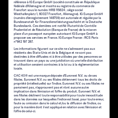
référence à IG Europe GmbH (société constituée en République
fédérale d'Allemagne et inscrite au registre du commerce de
Francfort sous le numéro HRB 115624 ; siège social
Westhafenplatz 1, 60327 Francfort, Allemagne). IG Europe GmbH
(numéro d'enregistrement 148759) est autorisée et régulée par la
Bundesanstalt für Finanzdienstleistungsaufsicht et la Deutsche
Bundesbank. Ces dernières ont notifié l’Autorité de Contrôle
Prudentiel et de Résolution (Banque de France) de la mise en
place d’un passeport européen autorisant IG Europe GmbH à
proposer ses services en France. IG Europe France : RCS Paris
n°842 197 287.
Les informations figurant sur ce site ne s'adressent pas aux
résidents des États-Unis et de la Belgique et ne sont pas
destinées à être diffusées ni à être utilisées par des personnes se
trouvant dans un pays ou une juridiction où une telle distribution
et utilisation seraient contraires à la loi ou à la règlementation
locale.
CAC 40® est une marque déposée d'Euronext N.V. ou de ses
filiales. Euronext N.V. ou ses filiales détiennent tous les droits de
propriété (intellectuelle) sur l'indice. Euronext N.V. ou ses filiales ne
parrainent pas, n'approuvent pas et n'ont aucune autre
implication dans l'émission et l'offre du produit. Euronext N.V. et
ses filiales déclinent toute responsabilité pour toute inexactitude
dans les données sur lesquelles l'indice est basé, pour toute erreur,
faute ou omission dans le calcul et/ou la diffusion de l'indice, ou
pour la manière dont il est appliqué en relation avec l'émission et
l'offre de celui-ci.