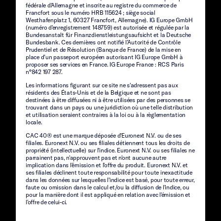
fédérale d'Allemagne et inscrite au registre du commerce de
Francfort sous le numéro HRB 115624 ; siège social
Westhafenplatz 1, 60327 Francfort, Allemagne). IG Europe GmbH
(numéro d'enregistrement 148759) est autorisée et régulée par la
Bundesanstalt für Finanzdienstleistungsaufsicht et la Deutsche
Bundesbank. Ces dernières ont notifié l’Autorité de Contrôle
Prudentiel et de Résolution (Banque de France) de la mise en
place d’un passeport européen autorisant IG Europe GmbH à
proposer ses services en France. IG Europe France : RCS Paris
n°842 197 287.
Les informations figurant sur ce site ne s'adressent pas aux
résidents des États-Unis et de la Belgique et ne sont pas
destinées à être diffusées ni à être utilisées par des personnes se
trouvant dans un pays ou une juridiction où une telle distribution
et utilisation seraient contraires à la loi ou à la règlementation
locale.
CAC 40® est une marque déposée d'Euronext N.V. ou de ses
filiales. Euronext N.V. ou ses filiales détiennent tous les droits de
propriété (intellectuelle) sur l'indice. Euronext N.V. ou ses filiales ne
parrainent pas, n'approuvent pas et n'ont aucune autre
implication dans l'émission et l'offre du produit. Euronext N.V. et
ses filiales déclinent toute responsabilité pour toute inexactitude
dans les données sur lesquelles l'indice est basé, pour toute erreur,
faute ou omission dans le calcul et/ou la diffusion de l'indice, ou
pour la manière dont il est appliqué en relation avec l'émission et
l'offre de celui-ci.