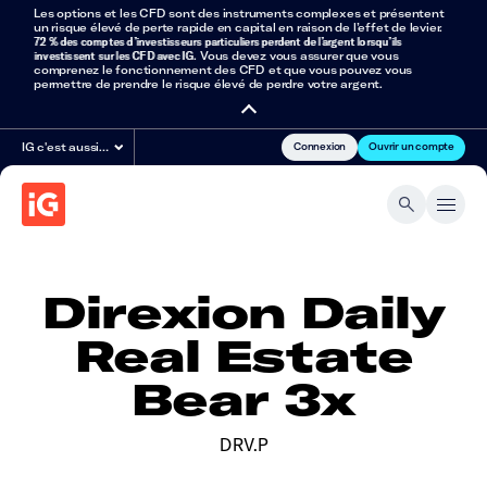
Les options et les CFD sont des instruments complexes et présentent
un risque élevé de perte rapide en capital en raison de l’effet de levier.
72 % des comptes d’investisseurs particuliers perdent de l’argent lorsqu’ils
investissent sur les CFD avec IG
. Vous devez vous assurer que vous
comprenez le fonctionnement des CFD et que vous pouvez vous
permettre de prendre le risque élevé de perdre votre argent.
Connexion
Ouvrir un compte
IG c'est aussi…
Direxion Daily
Real Estate
Bear 3x
DRV.P