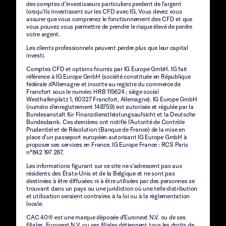
des comptes d’investisseurs particuliers perdent de l’argent
lorsqu’ils investissent sur les CFD avec IG. Vous devez vous
assurer que vous comprenez le fonctionnement des CFD et que
vous pouvez vous permettre de prendre le risque élevé de perdre
votre argent.
Les clients professionnels peuvent perdre plus que leur capital
investi.
Comptes CFD et options fournis par IG Europe GmbH. IG fait
référence à IG Europe GmbH (société constituée en République
fédérale d'Allemagne et inscrite au registre du commerce de
Francfort sous le numéro HRB 115624 ; siège social
Westhafenplatz 1, 60327 Francfort, Allemagne). IG Europe GmbH
(numéro d'enregistrement 148759) est autorisée et régulée par la
Bundesanstalt für Finanzdienstleistungsaufsicht et la Deutsche
Bundesbank. Ces dernières ont notifié l’Autorité de Contrôle
Prudentiel et de Résolution (Banque de France) de la mise en
place d’un passeport européen autorisant IG Europe GmbH à
proposer ses services en France. IG Europe France : RCS Paris
n°842 197 287.
Les informations figurant sur ce site ne s'adressent pas aux
résidents des États-Unis et de la Belgique et ne sont pas
destinées à être diffusées ni à être utilisées par des personnes se
trouvant dans un pays ou une juridiction où une telle distribution
et utilisation seraient contraires à la loi ou à la règlementation
locale.
CAC 40® est une marque déposée d'Euronext N.V. ou de ses
filiales. Euronext N.V. ou ses filiales détiennent tous les droits de