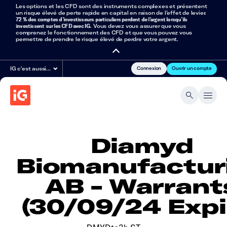
Les options et les CFD sont des instruments complexes et présentent
un risque élevé de perte rapide en capital en raison de l’effet de levier.
72 % des comptes d’investisseurs particuliers perdent de l’argent lorsqu’ils
investissent sur les CFD avec IG
. Vous devez vous assurer que vous
comprenez le fonctionnement des CFD et que vous pouvez vous
permettre de prendre le risque élevé de perdre votre argent.
Connexion
Ouvrir un compte
IG c'est aussi…
Diamyd
Biomanufactur
AB - Warrant
(30/09/24 Expi