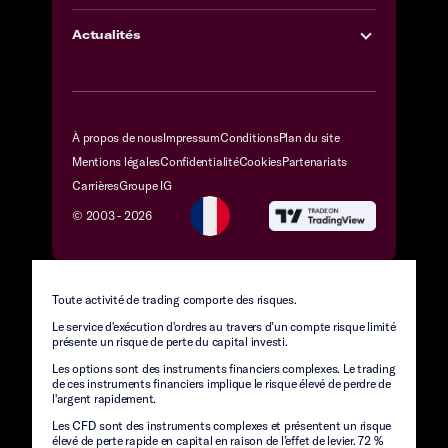
Actualités
À propos de nous
Impressum
Conditions
Plan du site
Mentions légales
Confidentialité
Cookies
Partenariats
Carrières
Groupe IG
© 2003 -
2026
Toute activité de trading comporte des risques.
Le service d'exécution d'ordres au travers d’un compte risque limité
présente un risque de perte du capital investi.
Les options sont des instruments financiers complexes. Le trading
de ces instruments financiers implique le risque élevé de perdre de
l'argent rapidement.
Les CFD sont des instruments complexes et présentent un risque
élevé de perte rapide en capital en raison de l’effet de levier. 72 %