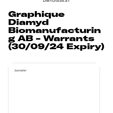
DMYDto3b.ST
Graphique
Diamyd
Biomanufacturin
g AB - Warrants
(30/09/24 Expiry)
Journalier