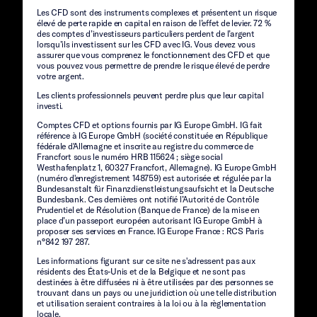
Les CFD sont des instruments complexes et présentent un risque
élevé de perte rapide en capital en raison de l’effet de levier. 72 %
des comptes d’investisseurs particuliers perdent de l’argent
lorsqu’ils investissent sur les CFD avec IG. Vous devez vous
assurer que vous comprenez le fonctionnement des CFD et que
vous pouvez vous permettre de prendre le risque élevé de perdre
votre argent.
Les clients professionnels peuvent perdre plus que leur capital
investi.
Comptes CFD et options fournis par IG Europe GmbH. IG fait
référence à IG Europe GmbH (société constituée en République
fédérale d'Allemagne et inscrite au registre du commerce de
Francfort sous le numéro HRB 115624 ; siège social
Westhafenplatz 1, 60327 Francfort, Allemagne). IG Europe GmbH
(numéro d'enregistrement 148759) est autorisée et régulée par la
Bundesanstalt für Finanzdienstleistungsaufsicht et la Deutsche
Bundesbank. Ces dernières ont notifié l’Autorité de Contrôle
Prudentiel et de Résolution (Banque de France) de la mise en
place d’un passeport européen autorisant IG Europe GmbH à
proposer ses services en France. IG Europe France : RCS Paris
n°842 197 287.
Les informations figurant sur ce site ne s'adressent pas aux
résidents des États-Unis et de la Belgique et ne sont pas
destinées à être diffusées ni à être utilisées par des personnes se
trouvant dans un pays ou une juridiction où une telle distribution
et utilisation seraient contraires à la loi ou à la règlementation
locale.