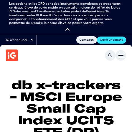
Les options et les CFD sont des instruments complexes et présentent
un risque élevé de perte rapide en capital en raison de l’effet de levier.
72 % des comptes d’investisseurs particuliers perdent de l’argent lorsqu’ils
investissent sur les CFD avec IG
. Vous devez vous assurer que vous
comprenez le fonctionnement des CFD et que vous pouvez vous
permettre de prendre le risque élevé de perdre votre argent.
Connexion
Ouvrir un compte
IG c'est aussi…
db x-trackers
- MSCI Europe
Small Cap
Index UCITS
ETF (DR)