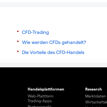
CFD-Trading
Wie werden CFDs gehandelt?
Die Vorteile des CFD-Handels
Handelsplattformen
Research
Web-Plattform
Marktdaten
Trading-Apps
Wirtschafts
Professionelle