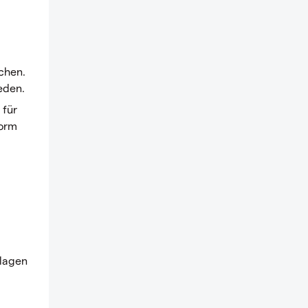
chen.
eden.
 für
Form
m
nlagen