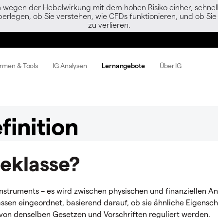
egen der Hebelwirkung mit dem hohen Risiko einher, schnell 
berlegen, ob Sie verstehen, wie CFDs funktionieren, und ob Sie 
zu verlieren.
ormen & Tools
IG Analysen
Lernangebote
Über IG
finition
geklasse?
instruments – es wird zwischen physischen und finanziellen A
assen eingeordnet, basierend darauf, ob sie ähnliche Eigensc
r von denselben Gesetzen und Vorschriften reguliert werden.