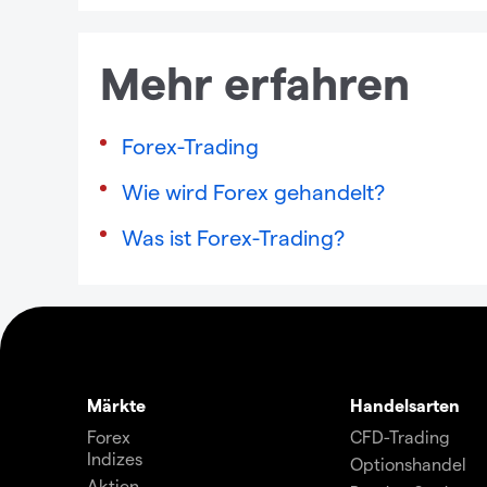
Mehr erfahren
Forex-Trading
Wie wird Forex gehandelt?
Was ist Forex-Trading?
Märkte
Handelsarten
Forex
CFD-Trading
Indizes
Optionshandel
Aktien