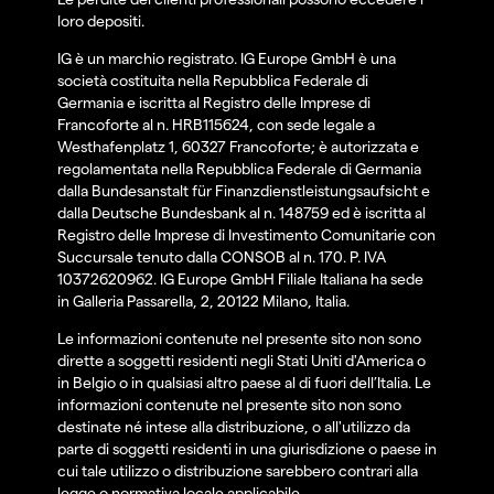
loro depositi.
IG è un marchio registrato. IG Europe GmbH è una
società costituita nella Repubblica Federale di
Germania e iscritta al Registro delle Imprese di
Francoforte al n. HRB115624, con sede legale a
Westhafenplatz 1, 60327 Francoforte; è autorizzata e
regolamentata nella Repubblica Federale di Germania
dalla Bundesanstalt für Finanzdienstleistungsaufsicht e
dalla Deutsche Bundesbank al n. 148759 ed è iscritta al
Registro delle Imprese di Investimento Comunitarie con
Succursale tenuto dalla CONSOB al n. 170. P. IVA
10372620962. IG Europe GmbH Filiale Italiana ha sede
in Galleria Passarella, 2, 20122 Milano, Italia.
Le informazioni contenute nel presente sito non sono
dirette a soggetti residenti negli Stati Uniti d'America o
in Belgio o in qualsiasi altro paese al di fuori dell’Italia. Le
informazioni contenute nel presente sito non sono
destinate né intese alla distribuzione, o all'utilizzo da
parte di soggetti residenti in una giurisdizione o paese in
cui tale utilizzo o distribuzione sarebbero contrari alla
legge o normativa locale applicabile.