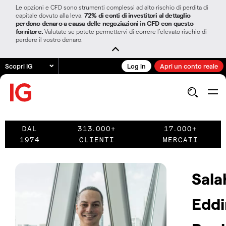
Le opzioni e CFD sono strumenti complessi ad alto rischio di perdita di
capitale dovuto alla leva.
72% di conti di investitori al dettaglio
perdono denaro a causa delle negoziazioni in CFD con questo
fornitore.
Valutate se potete permettervi di correre l’elevato rischio di
perdere il vostro denaro.
Scopri IG
Log in
Apri un conto reale
DAL
313.000+
17.000+
1974
CLIENTI
MERCATI
Sala
Eddi