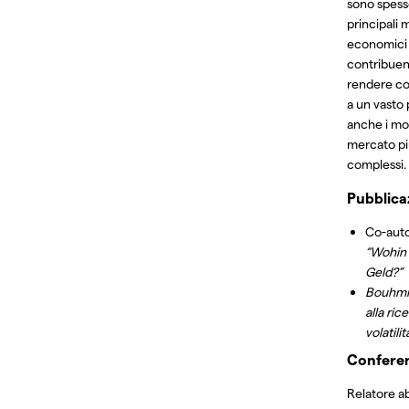
sono spesso
principali 
economici e
contribuen
rendere co
a un vasto
anche i mo
mercato p
complessi.
Pubblica
Co-auto
“Wohin 
Geld?”
Bouhmi
alla ric
volatilit
Confere
Relatore ab