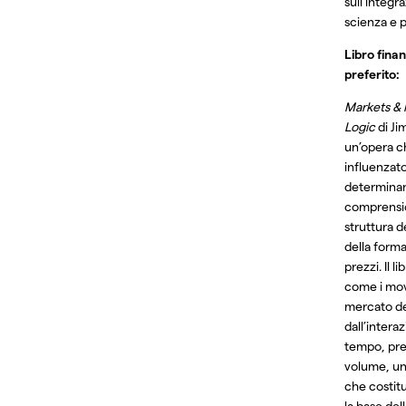
sull’integr
scienza e p
Libro finan
preferito:
Markets &
Logic
di Ji
un’opera c
influenzat
determinan
comprensio
struttura d
della form
prezzi. Il l
come i mov
mercato de
dall’intera
tempo, pre
volume, un
che costitu
la base del