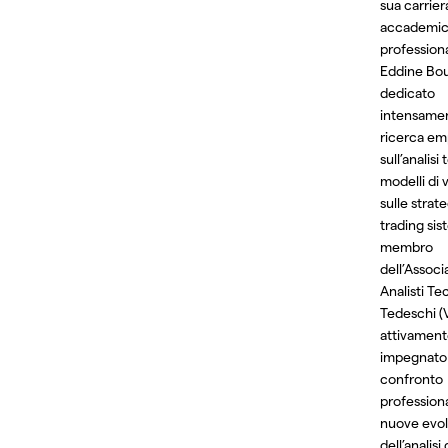
sua carrier
accademic
professiona
Eddine Bou
dedicato
intensamen
ricerca em
sull’analisi
modelli di v
sulle strate
trading sis
membro
dell’Associ
Analisti Te
Tedeschi (
attivamen
impegnato
confronto
professiona
nuove evol
dell’analisi