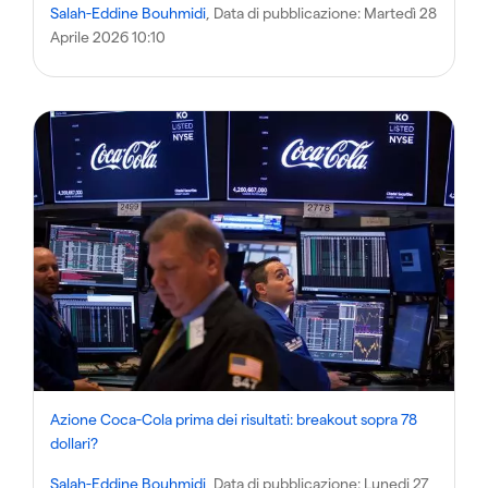
Salah-Eddine Bouhmidi
, Data di pubblicazione:
Martedì 28
Aprile 2026 10:10
Azione Coca-Cola prima dei risultati: breakout sopra 78
dollari?
Salah-Eddine Bouhmidi
, Data di pubblicazione:
Lunedi 27