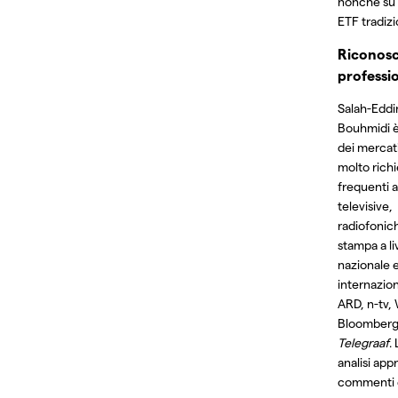
nonché su 
ETF tradizi
Riconosc
professio
Salah-Eddi
Bouhmidi è
dei mercati
molto rich
frequenti a
televisive,
radiofonich
stampa a li
nazionale 
internazion
ARD, n-tv, 
Bloomberg
Telegraaf
.
analisi app
commenti 