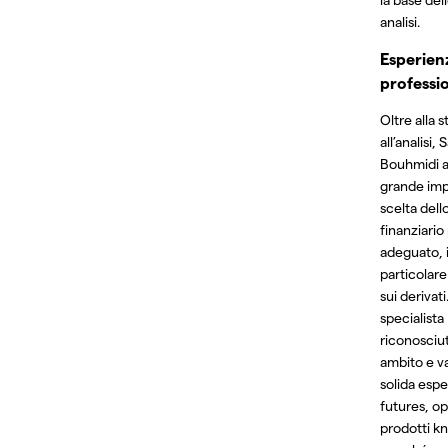
analisi.
Esperien
professi
Oltre alla s
all’analisi,
Bouhmidi a
grande imp
scelta del
finanziario
adeguato, 
particolare
sui derivati
specialista
riconosciu
ambito e v
solida espe
futures, op
prodotti k