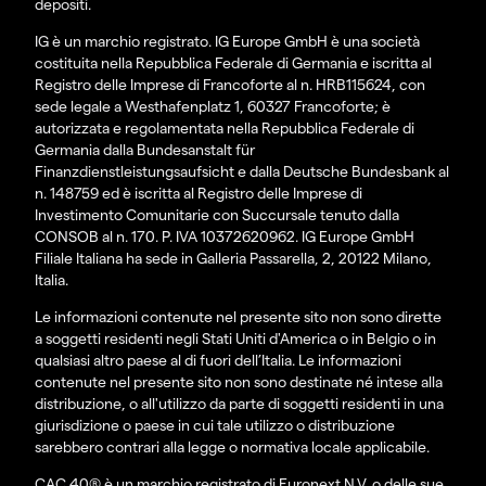
depositi.
IG è un marchio registrato. IG Europe GmbH è una società
costituita nella Repubblica Federale di Germania e iscritta al
Registro delle Imprese di Francoforte al n. HRB115624, con
sede legale a Westhafenplatz 1, 60327 Francoforte; è
autorizzata e regolamentata nella Repubblica Federale di
Germania dalla Bundesanstalt für
Finanzdienstleistungsaufsicht e dalla Deutsche Bundesbank al
n. 148759 ed è iscritta al Registro delle Imprese di
Investimento Comunitarie con Succursale tenuto dalla
CONSOB al n. 170. P. IVA 10372620962. IG Europe GmbH
Filiale Italiana ha sede in Galleria Passarella, 2, 20122 Milano,
Italia.
Le informazioni contenute nel presente sito non sono dirette
a soggetti residenti negli Stati Uniti d'America o in Belgio o in
qualsiasi altro paese al di fuori dell’Italia. Le informazioni
contenute nel presente sito non sono destinate né intese alla
distribuzione, o all'utilizzo da parte di soggetti residenti in una
giurisdizione o paese in cui tale utilizzo o distribuzione
sarebbero contrari alla legge o normativa locale applicabile.
CAC 40® è un marchio registrato di Euronext N.V. o delle sue