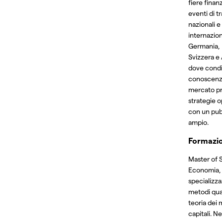
fiere finan
eventi di t
nazionali e
internazion
Germania, 
Svizzera e 
dove condi
conoscenz
mercato pr
strategie o
con un pub
ampio.
Formazi
Master of 
Economia,
specializza
metodi quan
teoria dei 
capitali. Ne