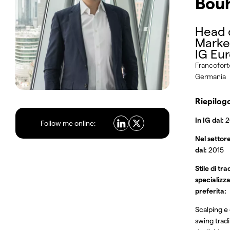
Bou
Head 
Market
IG Eu
Francofort
Germania
Riepilog
In IG dal:
2
Follow me online:
Nel settore
dal:
2015
Stile di tra
specializz
preferita:
Scalping e 
swing tradi