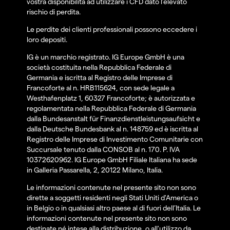
vostra disponibilità ad utilizzare i CFD dato l’elevato
rischio di perdita.
Le perdite dei clienti professionali possono eccedere i
loro depositi.
IG è un marchio registrato. IG Europe GmbH è una
società costituita nella Repubblica Federale di
Germania e iscritta al Registro delle Imprese di
Francoforte al n. HRB115624, con sede legale a
Westhafenplatz 1, 60327 Francoforte; è autorizzata e
regolamentata nella Repubblica Federale di Germania
dalla Bundesanstalt für Finanzdienstleistungsaufsicht e
dalla Deutsche Bundesbank al n. 148759 ed è iscritta al
Registro delle Imprese di Investimento Comunitarie con
Succursale tenuto dalla CONSOB al n. 170. P. IVA
10372620962. IG Europe GmbH Filiale Italiana ha sede
in Galleria Passarella, 2, 20122 Milano, Italia.
Le informazioni contenute nel presente sito non sono
dirette a soggetti residenti negli Stati Uniti d'America o
in Belgio o in qualsiasi altro paese al di fuori dell’Italia. Le
informazioni contenute nel presente sito non sono
destinate né intese alla distribuzione, o all'utilizzo da