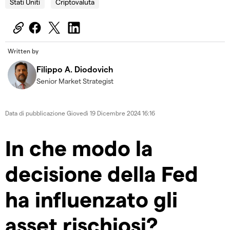
Stati Uniti
Criptovaluta
Written by
Filippo A. Diodovich
Senior Market Strategist
Data di pubblicazione
Giovedì 19 Dicembre 2024 16:16
In che modo la
decisione della Fed
ha influenzato gli
asset rischiosi?