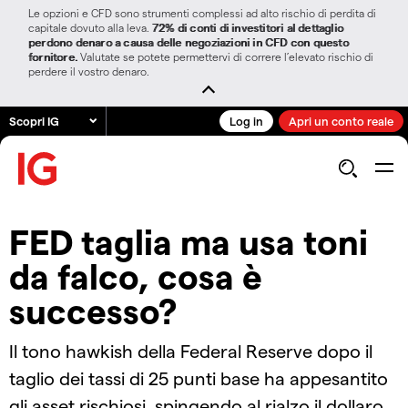
Le opzioni e CFD sono strumenti complessi ad alto rischio di perdita di
capitale dovuto alla leva.
72% di conti di investitori al dettaglio
perdono denaro a causa delle negoziazioni in CFD con questo
fornitore.
Valutate se potete permettervi di correre l’elevato rischio di
perdere il vostro denaro.
Scopri IG
Log in
Apri un conto reale
FED taglia ma usa toni
da falco, cosa è
successo?
Il tono hawkish della Federal Reserve dopo il
taglio dei tassi di 25 punti base ha appesantito
gli asset rischiosi, spingendo al rialzo il dollaro