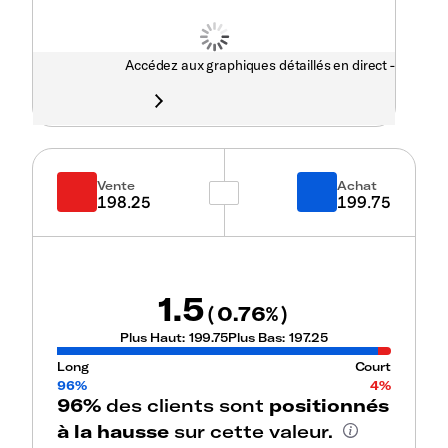
Accédez aux graphiques détaillés en direct -
Vente
Achat
198.25
199.75
1.5
0.76
(
%)
Plus Haut:
199.75
Plus Bas:
197.25
Long
Court
96%
4%
96%
des clients sont
positionnés
à la hausse
sur cette valeur.