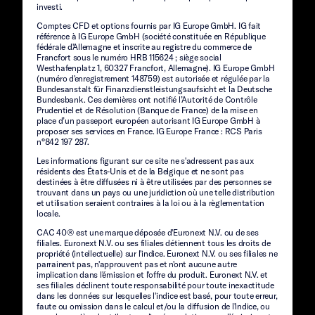
investi.
Comptes CFD et options fournis par IG Europe GmbH. IG fait
référence à IG Europe GmbH (société constituée en République
fédérale d'Allemagne et inscrite au registre du commerce de
Francfort sous le numéro HRB 115624 ; siège social
Westhafenplatz 1, 60327 Francfort, Allemagne). IG Europe GmbH
(numéro d'enregistrement 148759) est autorisée et régulée par la
Bundesanstalt für Finanzdienstleistungsaufsicht et la Deutsche
Bundesbank. Ces dernières ont notifié l’Autorité de Contrôle
Prudentiel et de Résolution (Banque de France) de la mise en
place d’un passeport européen autorisant IG Europe GmbH à
proposer ses services en France. IG Europe France : RCS Paris
n°842 197 287.
Les informations figurant sur ce site ne s'adressent pas aux
résidents des États-Unis et de la Belgique et ne sont pas
destinées à être diffusées ni à être utilisées par des personnes se
trouvant dans un pays ou une juridiction où une telle distribution
et utilisation seraient contraires à la loi ou à la règlementation
locale.
CAC 40® est une marque déposée d'Euronext N.V. ou de ses
filiales. Euronext N.V. ou ses filiales détiennent tous les droits de
propriété (intellectuelle) sur l'indice. Euronext N.V. ou ses filiales ne
parrainent pas, n'approuvent pas et n'ont aucune autre
implication dans l'émission et l'offre du produit. Euronext N.V. et
ses filiales déclinent toute responsabilité pour toute inexactitude
dans les données sur lesquelles l'indice est basé, pour toute erreur,
faute ou omission dans le calcul et/ou la diffusion de l'indice, ou