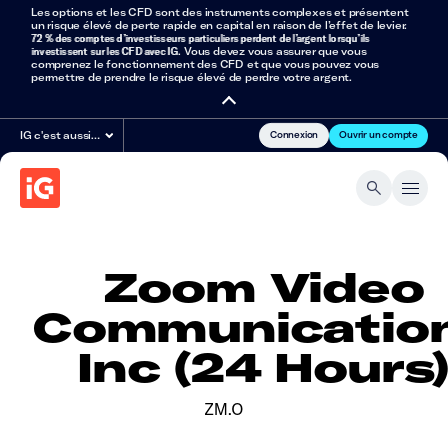
Les options et les CFD sont des instruments complexes et présentent
un risque élevé de perte rapide en capital en raison de l’effet de levier.
72 % des comptes d’investisseurs particuliers perdent de l’argent lorsqu’ils
investissent sur les CFD avec IG
. Vous devez vous assurer que vous
comprenez le fonctionnement des CFD et que vous pouvez vous
permettre de prendre le risque élevé de perdre votre argent.
Connexion
Ouvrir un compte
IG c'est aussi…
Zoom Video
Communicatio
Inc (24 Hours
ZM.O