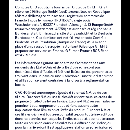
Comptes CFD et options fournis par IG Europe GmbH. IG fait
référence à IG Europe GmbH (société constituée en République
fédérale d'Allemagne et inscrite au registre du commerce de
Francfort sous le numéro HRB 115624 ; siège social
Westhafenplatz 1, 60327 Francfort, Allemagne). IG Europe GmbH
(numéro d'enregistrement 148759) est autorisée et régulée par la
Bundesanstalt für Finanzdienstleistungsaufsicht et la Deutsche
Bundesbank. Ces dernières ont notifié l’Autorité de Contrôle
Prudentiel et de Résolution (Banque de France) de la mise en
place d’un passeport européen autorisant IG Europe GmbH à
proposer ses services en France. IG Europe France : RCS Paris
n°842 197 287.
Les informations figurant sur ce site ne s'adressent pas aux
résidents des États-Unis et de la Belgique et ne sont pas
destinées à être diffusées ni à être utilisées par des personnes se
trouvant dans un pays ou une juridiction où une telle distribution
et utilisation seraient contraires à la loi ou à la règlementation
locale.
CAC 40® est une marque déposée d'Euronext N.V. ou de ses
filiales. Euronext N.V. ou ses filiales détiennent tous les droits de
propriété (intellectuelle) sur l'indice. Euronext N.V. ou ses filiales ne
parrainent pas, n'approuvent pas et n'ont aucune autre
implication dans l'émission et l'offre du produit. Euronext N.V. et
ses filiales déclinent toute responsabilité pour toute inexactitude
dans les données sur lesquelles l'indice est basé, pour toute erreur,
faute ou omission dans le calcul et/ou la diffusion de l'indice, ou
pour la manière dont il est appliqué en relation avec l'émission et