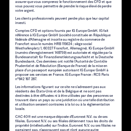
assurer que vous comprenez le fonctionnement des CFD et que
vous pouvez vous permettre de prendre le risque élevé de perdre
votre argent.
Les clients professionnels peuvent perdre plus que leur capital
investi.
Comptes CFD et options fournis par IG Europe GmbH. IG fait
référence à IG Europe GmbH (société constituée en République
fédérale d'Allemagne et inscrite au registre du commerce de
Francfort sous le numéro HRB 115624 ; siège social
Westhafenplatz 1, 60327 Francfort, Allemagne). IG Europe GmbH
(numéro d'enregistrement 148759) est autorisée et régulée par la
Bundesanstalt für Finanzdienstleistungsaufsicht et la Deutsche
Bundesbank. Ces dernières ont notifié l’Autorité de Contrôle
Prudentiel et de Résolution (Banque de France) de la mise en
place d’un passeport européen autorisant IG Europe GmbH à
proposer ses services en France. IG Europe France : RCS Paris
n°842 197 287.
Les informations figurant sur ce site ne s'adressent pas aux
résidents des États-Unis et de la Belgique et ne sont pas
destinées à être diffusées ni à être utilisées par des personnes se
trouvant dans un pays ou une juridiction où une telle distribution
et utilisation seraient contraires à la loi ou à la règlementation
locale.
CAC 40® est une marque déposée d'Euronext N.V. ou de ses
filiales. Euronext N.V. ou ses filiales détiennent tous les droits de
propriété (intellectuelle) sur l'indice. Euronext N.V. ou ses filiales ne
parrainent pas, n'approuvent pas et n'ont aucune autre