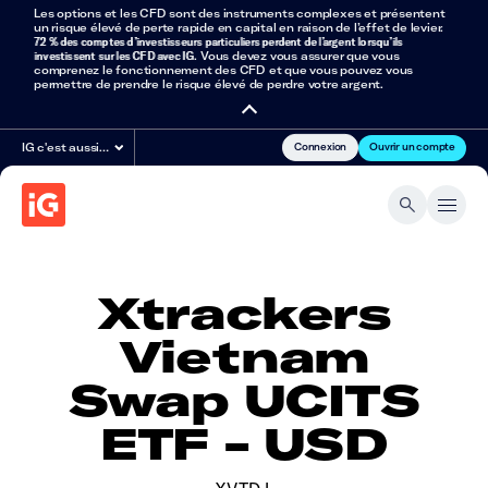
Les options et les CFD sont des instruments complexes et présentent
un risque élevé de perte rapide en capital en raison de l’effet de levier.
72 % des comptes d’investisseurs particuliers perdent de l’argent lorsqu’ils
investissent sur les CFD avec IG
. Vous devez vous assurer que vous
comprenez le fonctionnement des CFD et que vous pouvez vous
permettre de prendre le risque élevé de perdre votre argent.
Connexion
Ouvrir un compte
IG c'est aussi…
Xtrackers
Vietnam
Swap UCITS
ETF - USD