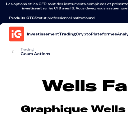
Les options et les CFD sont des instruments complexes et présentent 
investissent sur les CFD avec IG
. Vous devez vous assurer que
Produits OTC
Statut professionnel
Institutionnel
Investissement
Trading
Crypto
Plateformes
Anal
Trading
Cours Actions
Wells Fa
Graphique Wells 