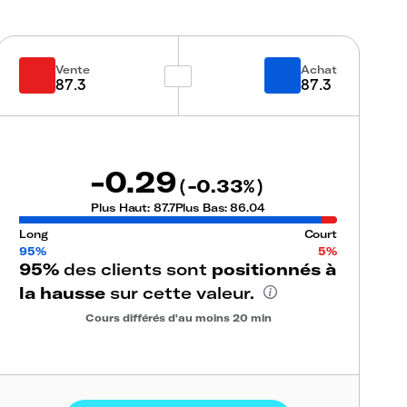
Vente
Achat
87.3
87.3
-0.29
-0.33
(
%)
Plus Haut:
87.7
Plus Bas:
86.04
Long
Court
95%
5%
95%
des clients sont
positionnés à
la hausse
sur cette valeur.
Cours différés d'au moins 20 min