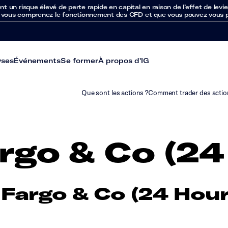
un risque élevé de perte rapide en capital en raison de l’effet de levie
 vous comprenez le fonctionnement des CFD et que vous pouvez vous per
yses
Événements
Se former
À propos d'IG
Que sont les actions ?
Comment trader des actio
rgo & Co (24
Fargo & Co (24 Hour