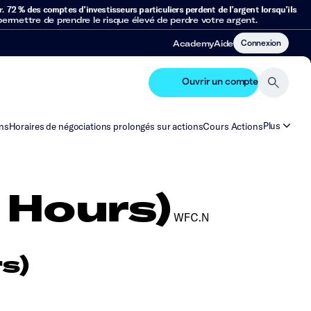
r.
72 % des comptes d’investisseurs particuliers perdent de l’argent lorsqu’ils
mettre de prendre le risque élevé de perdre votre argent.
Connexion
Academy
Aide
Ouvrir un compte
Plus
ns
Horaires de négociations prolongés sur actions
Cours Actions
 Hours)
WFC.N
s)