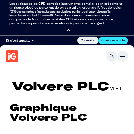
Les options et les CFD sont des instruments complexes et présentent
un risque élevé de perte rapide en capital en raison de l’effet de levier.
72 % des comptes d’investisseurs particuliers perdent de l’argent lorsqu’ils
investissent sur les CFD avec IG
. Vous devez vous assurer que vous
comprenez le fonctionnement des CFD et que vous pouvez vous
permettre de prendre le risque élevé de perdre votre argent.
Connexion
Ouvrir un compte
IG c'est aussi…
Volvere PLC
VLE.L
Graphique
Volvere PLC