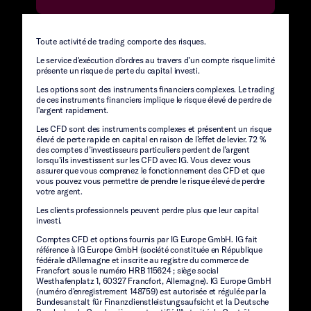
Toute activité de trading comporte des risques.
Le service d'exécution d'ordres au travers d’un compte risque limité
présente un risque de perte du capital investi.
Les options sont des instruments financiers complexes. Le trading
de ces instruments financiers implique le risque élevé de perdre de
l'argent rapidement.
Les CFD sont des instruments complexes et présentent un risque
élevé de perte rapide en capital en raison de l’effet de levier. 72 %
des comptes d’investisseurs particuliers perdent de l’argent
lorsqu’ils investissent sur les CFD avec IG. Vous devez vous
assurer que vous comprenez le fonctionnement des CFD et que
vous pouvez vous permettre de prendre le risque élevé de perdre
votre argent.
Les clients professionnels peuvent perdre plus que leur capital
investi.
Comptes CFD et options fournis par IG Europe GmbH. IG fait
référence à IG Europe GmbH (société constituée en République
fédérale d'Allemagne et inscrite au registre du commerce de
Francfort sous le numéro HRB 115624 ; siège social
Westhafenplatz 1, 60327 Francfort, Allemagne). IG Europe GmbH
(numéro d'enregistrement 148759) est autorisée et régulée par la
Bundesanstalt für Finanzdienstleistungsaufsicht et la Deutsche