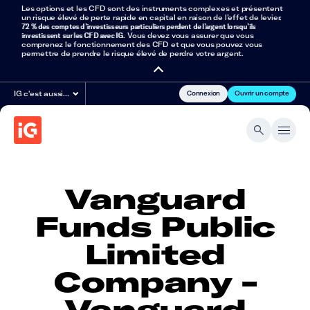
Les options et les CFD sont des instruments complexes et présentent
un risque élevé de perte rapide en capital en raison de l’effet de levier.
72 % des comptes d’investisseurs particuliers perdent de l’argent lorsqu’ils
investissent sur les CFD avec IG
. Vous devez vous assurer que vous
comprenez le fonctionnement des CFD et que vous pouvez vous
permettre de prendre le risque élevé de perdre votre argent.
Connexion
Ouvrir un compte
IG c'est aussi…
Vanguard
Funds Public
Limited
Company -
Vanguard