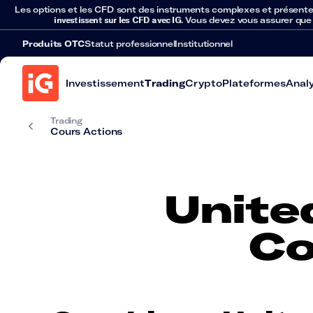
Les options et les CFD sont des instruments complexes et présentent 
investissent sur les CFD avec IG
. Vous devez vous assurer que
Produits OTC
Statut professionnel
Institutionnel
Investissement
Trading
Crypto
Plateformes
Anal
Trading
Cours Actions
Unite
Co