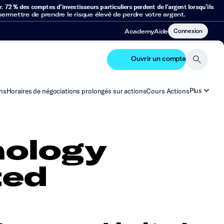
r.
72 % des comptes d’investisseurs particuliers perdent de l’argent lorsqu’ils
mettre de prendre le risque élevé de perdre votre argent.
Connexion
Academy
Aide
Ouvrir un compte
Plus
ns
Horaires de négociations prolongés sur actions
Cours Actions
nology
ted