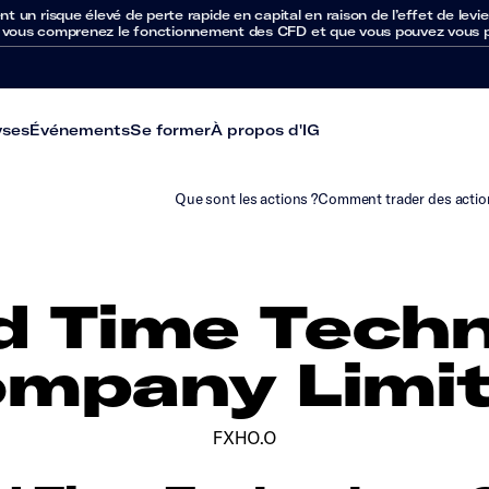
un risque élevé de perte rapide en capital en raison de l’effet de levie
 vous comprenez le fonctionnement des CFD et que vous pouvez vous per
yses
Événements
Se former
À propos d'IG
Que sont les actions ?
Comment trader des actio
d Time Tech
mpany Limi
FXHO.O