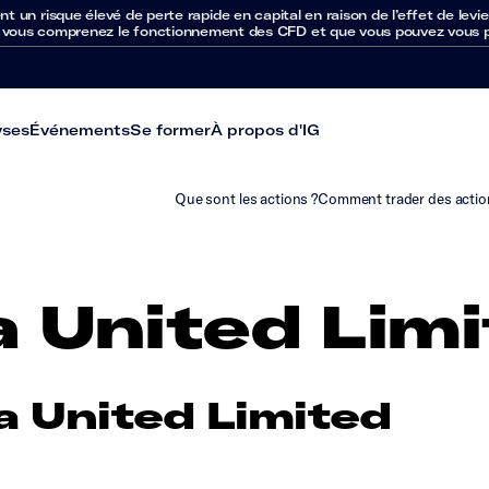
un risque élevé de perte rapide en capital en raison de l’effet de levie
 vous comprenez le fonctionnement des CFD et que vous pouvez vous per
yses
Événements
Se former
À propos d'IG
Que sont les actions ?
Comment trader des actio
a United Lim
a United Limited