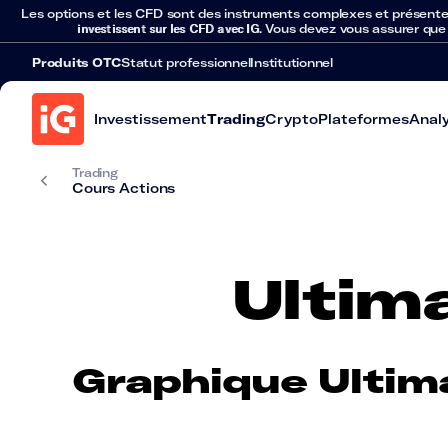
Les options et les CFD sont des instruments complexes et présentent 
investissent sur les CFD avec IG
. Vous devez vous assurer que
Produits OTC
Statut professionnel
Institutionnel
Investissement
Trading
Crypto
Plateformes
Anal
Trading
Cours Actions
Ultim
Graphique Ultim