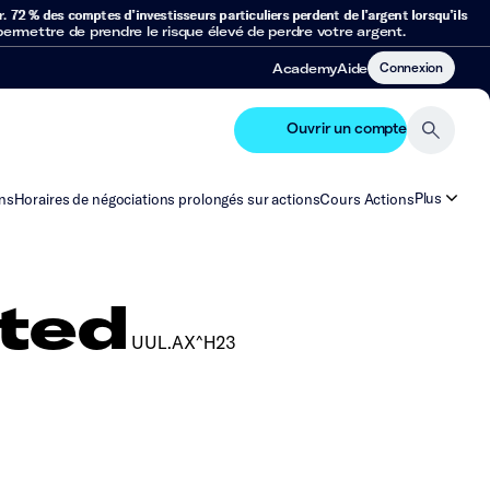
r.
72 % des comptes d’investisseurs particuliers perdent de l’argent lorsqu’ils
mettre de prendre le risque élevé de perdre votre argent.
Connexion
Academy
Aide
Ouvrir un compte
Plus
ns
Horaires de négociations prolongés sur actions
Cours Actions
ited
UUL.AX^H23