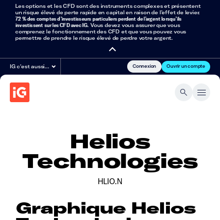
Les options et les CFD sont des instruments complexes et présentent
un risque élevé de perte rapide en capital en raison de l’effet de levier.
72 % des comptes d’investisseurs particuliers perdent de l’argent lorsqu’ils
investissent sur les CFD avec IG
. Vous devez vous assurer que vous
comprenez le fonctionnement des CFD et que vous pouvez vous
permettre de prendre le risque élevé de perdre votre argent.
Connexion
Ouvrir un compte
IG c'est aussi…
Helios
Technologies
HLIO.N
Graphique Helios