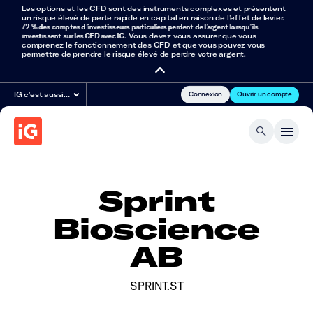
Les options et les CFD sont des instruments complexes et présentent
un risque élevé de perte rapide en capital en raison de l’effet de levier.
72 % des comptes d’investisseurs particuliers perdent de l’argent lorsqu’ils
investissent sur les CFD avec IG
. Vous devez vous assurer que vous
comprenez le fonctionnement des CFD et que vous pouvez vous
permettre de prendre le risque élevé de perdre votre argent.
Connexion
Ouvrir un compte
IG c'est aussi…
Sprint
Bioscience
AB
SPRINT.ST