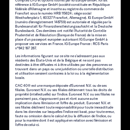
Comptes CFD et options fournis par IG Europe GmbH. IG fait
référence à IG Europe GmbH (société constituée en République
fédérale d'Allemagne et inscrite au registre du commerce de
Francfort sous le numéro HRB 115624 ; siège social
Westhafenplatz 1, 60327 Francfort, Allemagne). IG Europe GmbH
(numéro d'enregistrement 148759) est autorisée et régulée par la
Bundesanstalt für Finanzdienstleistungsaufsicht et la Deutsche
Bundesbank. Ces dernières ont notifié l’Autorité de Contrôle
Prudentiel et de Résolution (Banque de France) de la mise en
place d’un passeport européen autorisant IG Europe GmbH à
proposer ses services en France. IG Europe France : RCS Paris
n°842 197 287.
Les informations figurant sur ce site ne s'adressent pas aux
résidents des États-Unis et de la Belgique et ne sont pas
destinées à être diffusées ni à être utilisées par des personnes se
trouvant dans un pays ou une juridiction où une telle distribution
et utilisation seraient contraires à la loi ou à la règlementation
locale.
CAC 40® est une marque déposée d'Euronext N.V. ou de ses
filiales. Euronext N.V. ou ses filiales détiennent tous les droits de
propriété (intellectuelle) sur l'indice. Euronext N.V. ou ses filiales ne
parrainent pas, n'approuvent pas et n'ont aucune autre
implication dans l'émission et l'offre du produit. Euronext N.V. et
ses filiales déclinent toute responsabilité pour toute inexactitude
dans les données sur lesquelles l'indice est basé, pour toute erreur,
faute ou omission dans le calcul et/ou la diffusion de l'indice, ou
pour la manière dont il est appliqué en relation avec l'émission et
l'offre de celui-ci.